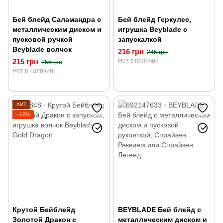
Бей блейд Саламандра с
Бей блейд Геркулес,
металлическим диском и
игрушка Beyblade с
пусковой ручкой
запускалкой
Beyblade волчок
216 грн
245 грн
215 грн
Нет в наличии
255 грн
Нет в наличии
ХИТ
−12%
Крутой Бейблейд
BEYBLADE Бей блейд с
Золотой Дракон с
металлическим диском и