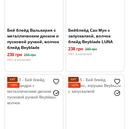
Бей блейд Валькирия с
Бейблейд Сан Мун с
металлическим диском и
запускалкой, волчок
пусковой ручкой, волчок
блейд Beyblade LUNA
блейд Beyblade
238 грн
280 грн
230 грн
Нет в наличии
255 грн
Нет в наличии
ХИТ
ХИТ
−16%
−12%