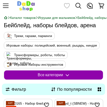
Каталог товаров
Игрушки для мальчиков
Бейблейд, наборы
Бейблейд, наборы блейдов, арена
Треки, гаражи, паркинги
Игровые наборы: полицейский, военный, рыцарь, ниндзя
Трансформеры, роботы, тоботы
Игровые наборы инструментов
Бейблейд, наборы блейдов, арена
Все категории
Машинки, корабли, самолеты, наборы
Фильтр
По популярности
Іграшки Динозаври, тварини
Фигурки супергероев, героев мультфильмов
ХИТ
ХИТ