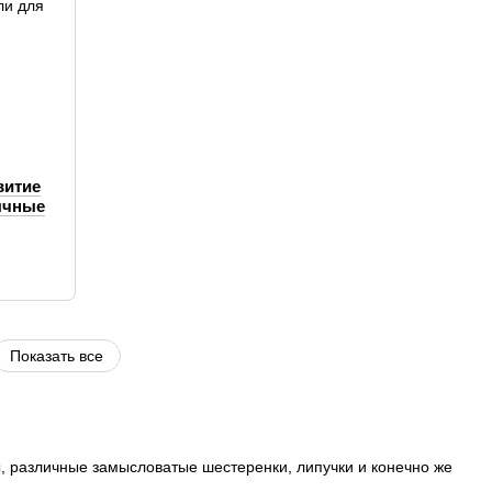
витие
ычные
ии
Показать все
, различные замысловатые шестеренки, липучки и конечно же