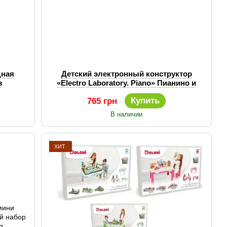
дная
Детский электронный конструктор
з
«Electro Laboratory. Piano» Пианино и
детали
другие схемы
Купить
765 грн
В наличии
ХИТ