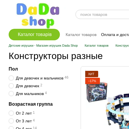
Перейти к основному контенту
Каталог товарів
Каталог товаров
Оплата и дост
Детские игрушки - Магазин игрушек Dada Shop
Каталог товаров
Конструк
Конструкторы разные
Пол
ХИТ
46
Для девочек и мальчиков
−17%
2
Для девочек
4
Для мальчиков
Возрастная группа
1
От 2 лет
4
От 3 лет
14
От 4 лет