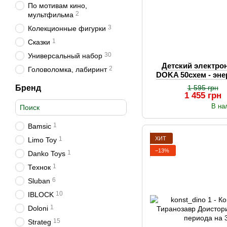
По мотивам кино,
2
мультфильма
3
Колекционные фигурки
1
Сказки
30
Универсальный набор
Детский электро
2
Головоломка, лабиринт
DOKA 50схем - эне
механ
Бренд
1 595 грн
1 455 грн
В на
1
Bamsic
ХИТ
1
Limo Toy
−13%
1
Danko Toys
1
Технок
6
Sluban
10
IBLOCK
1
Doloni
15
Strateg