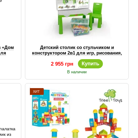
в «Дом
Детский столик со стульчиком и
для
конструктором 2в1 для игр, рисования,
g
лепки или конструктора
Купить
2 955 грн
В наличии
ХИТ