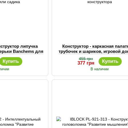
структор липучка
Конструктор - каркасная палат
верьки Banchems для
трубочек и шариков, игровой до
и садика
конструктора
455 грн
Купить
Купить
377 грн
личии
В наличии