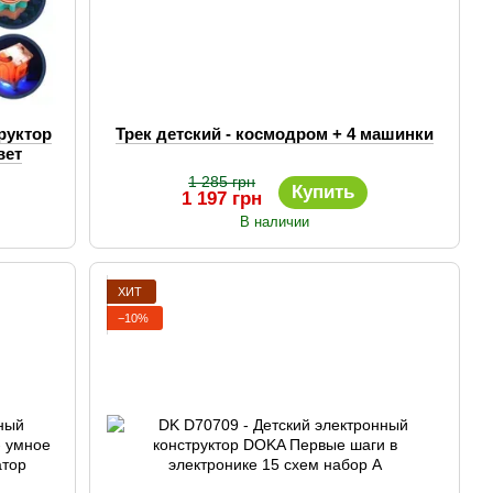
руктор
Трек детский - космодром + 4 машинки
вет
1 285 грн
Купить
1 197 грн
В наличии
ХИТ
−10%