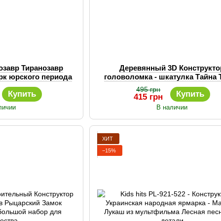
озавр Тиранозавр
Деревянный 3D Конструкто
рк юрского периода
головоломка - шкатулка Тайна Т
 деталей
механический 3д пазл
495 грн
Купить
Купить
415 грн
личии
В наличии
ХИТ
−15%