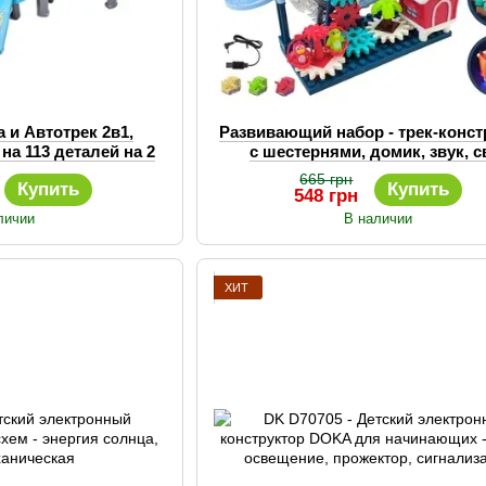
 и Автотрек 2в1,
Развивающий набор - трек-конст
на 113 деталей на 2
с шестернями, домик, звук, с
дом и машинками
665 грн
Купить
Купить
548 грн
личии
В наличии
ХИТ