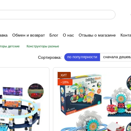
авка
Обмен и возврат
Блог
О нас
Отзывы о магазине
Конт
торы детские
Конструкторы разные
по популярности
сначала дешев
Сортировка:
ХИТ
−18%