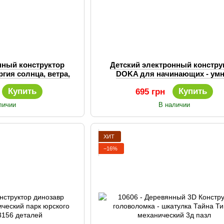
нный конструктор
Детский электронный констру
ргия солнца, ветра,
DOKA для начинающих - ум
ическая
освещение, прожектор, сигнали
Купить
Купить
695 грн
личии
В наличии
ХИТ
−16%