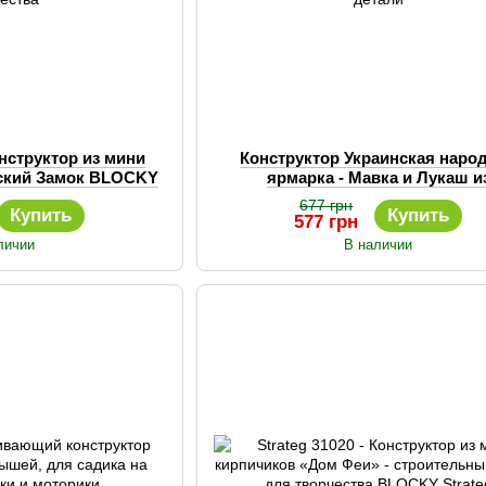
нструктор из мини
Конструктор Украинская наро
ский Замок BLOCKY
ярмарка - Мавка и Лукаш и
набор для творчества
мультфильма Лесная песня 215 
677 грн
Купить
Купить
577 грн
личии
В наличии