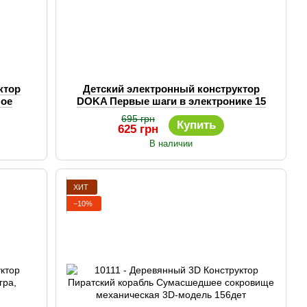
ктор
Детский электронный конструктор
ное
DOKA Первые шаги в электронике 15
затор
схем набор А
695 грн
Купить
625 грн
В наличии
ХИТ
−10%