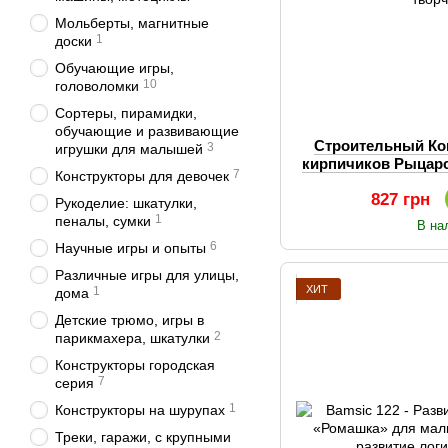
Мольберты, магнитные
1
доски
Обучающие игры,
10
головоломки
Сортеры, пирамидки,
обучающие и развивающие
Строительный Ко
3
игрушки для малышей
кирпичиков Рыцар
7
Конструкторы для девочек
Strateg - большой 
827 грн
Рукоделие: шкатулки,
1
пеналы, сумки
В на
6
Научные игры и опыты
Различные игры для улицы,
ХИТ
1
дома
Детские трюмо, игры в
2
парикмахера, шкатулки
Конструкторы городская
7
серия
1
Конструкторы на шурупах
Треки, гаражи, с крупными