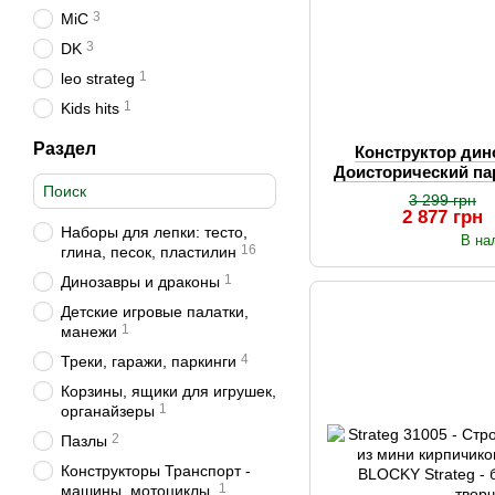
3
MiC
3
DK
1
leo strateg
1
Kids hits
Раздел
Конструктор дин
Доисторический па
на 3156
3 299 грн
2 877 грн
Наборы для лепки: тесто,
В на
16
глина, песок, пластилин
1
Динозавры и драконы
Детские игровые палатки,
1
манежи
4
Треки, гаражи, паркинги
Корзины, ящики для игрушек,
1
органайзеры
2
Пазлы
Конструкторы Транспорт -
1
машины, мотоциклы