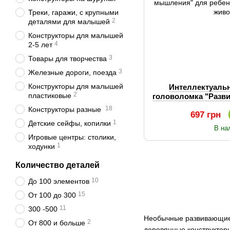
Треки, гаражи, с крупными
2
деталями для малышей
Конструкторы для малышей
4
2-5 лет
3
Товары для творчества
3
Железные дороги, поезда
Конструкторы для малышей
Интеллектуаль
2
пластиковые
головоломка "Разв
ребенка, необычн
18
Конструкторы разные
697 грн
1
Детские сейфы, копилки
В на
Игровые центры: столики,
1
ходунки
Количество деталей
10
До 100 элементов
15
От 100 до 300
11
300 -500
Необычные развивающие 
2
От 800 и больше
деревянные конструктор