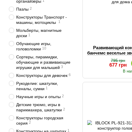
1
органайзеры
2
Пазлы
Конструкторы Транспорт -
1
машины, мотоциклы
Мольберты, магнитные
1
доски
Обучающие игры,
Развивающий кон
10
головоломки
банчемс веселые з
Сортеры, пирамидки,
дома ил
795 грн
обучающие и развивающие
677 грн
3
игрушки для малышей
В на
6
Конструкторы для девочек
Рукоделие: шкатулки,
1
пеналы, сумки
2
Научные игры и опыты
Детские трюмо, игры в
2
парикмахера, шкатулки
Конструкторы городская
2
серия
1
Конструкторы на шурупах