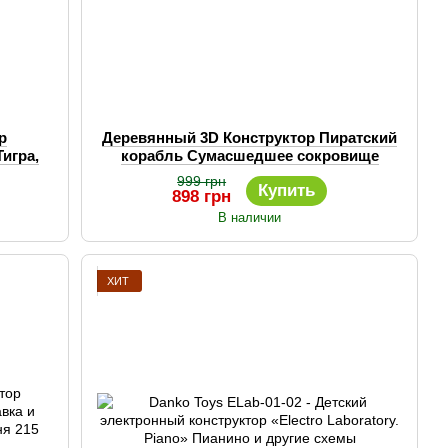
р
Деревянный 3D Конструктор Пиратский
игра,
корабль Сумасшедшее сокровище
механическая 3D-модель 156дет
999 грн
Купить
898 грн
В наличии
ХИТ