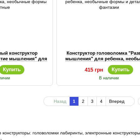
ный конструктор
Конструктор головоломка "Раз
итие мышления" для
мышления" для ребенка, необ
ые формы животные
формы и детали для фантаз
Купить
Купить
415 грн
личии
В наличии
Назад
1
2
3
4
Вперед
конструкторы: головоломки лабиринты, электронные конструкторы
ы.