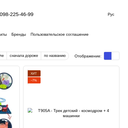
098-225-46-99
Рус
акты
Бренды
Пользовательское соглашение
ле
сначала дороже
по названию
Отображение:
ХИТ
−7%