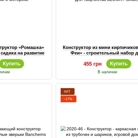
труктор «Ромашка»
Конструктор из мини кирпичико
садика на развитие
Феи» - строительный набор 
 моторики
творчества BLOCKY Strate
Купить
Купить
455 грн
личии
В наличии
ХИТ
−17%