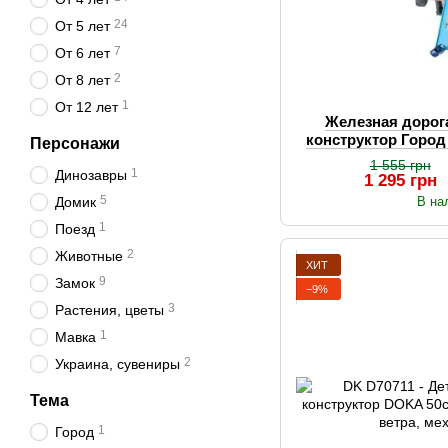
24
От 5 лет
7
От 6 лет
2
От 8 лет
1
От 12 лет
Железная дорога
конструктор Город 
Персонажи
уровня с поез
1 555 грн
1
Динозавры
1 295 грн
5
Домик
В на
1
Поезд
2
Животные
ХИТ
9
Замок
−9%
3
Растения, цветы
1
Мавка
2
Украина, сувениры
Тема
1
Город