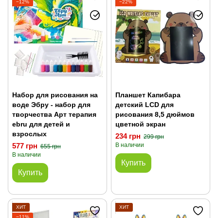
−12%
−22%
Набор для рисования на
Планшет Капибара
воде Эбру - набор для
детский LCD для
творчества Арт терапия
рисования 8,5 дюймов
ebru для детей и
цветной экран
взрослых
234 грн
299 грн
577 грн
В наличии
655 грн
В наличии
Купить
Купить
ХИТ
ХИТ
−11%