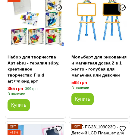
Набор для творчества
Мольберт для рисования
Арт ebru - терапия эбру,
и магнитная доска 2 в 1
креативное
желто - голубая для
творчество Fluid
мальчика или девочки
art Флюид арт
598 грн
355 грн
В наличии
399 грн
В наличии
Купить
Купить
ХИТ
ХИТ
−31%