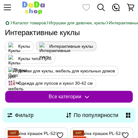
Каталог товаров
Игрушки для девочек, куклы
Интерактивны
Интерактивные куклы
Куклы
Интерактивные куклы
Куклы типа Пупс
Доміки для куклы, мебель для кукольных домов
Одежда для пупсов и кукол 30-42 см
Детские трюмо, игры в парикмахера, шкатулки
Все категории
Интерактивные животные, Собачки в сумочке и на поводке ходят
Фильтр
По популярности
Наборы доктора, стоматолога и ветеринара
Игровые кухни, посудка, продукты
ХИТ
ХИТ