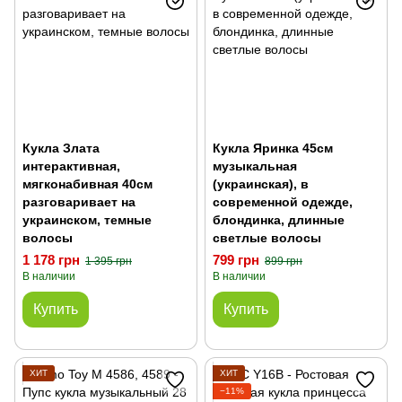
Кукла Злата
Кукла Яринка 45см
интерактивная,
музыкальная
мягконабивная 40см
(украинская), в
разговаривает на
современной одежде,
украинском, темные
блондинка, длинные
волосы
светлые волосы
1 178 грн
799 грн
1 395 грн
899 грн
В наличии
В наличии
Купить
Купить
ХИТ
ХИТ
−11%