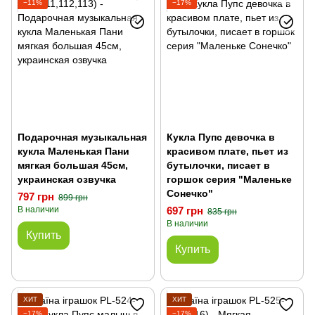
−11%
−17%
Игровые наборы магазины, кассы
Игрушечная бытовая техника, наборы для уборки
Деревянная мебель для кукол и кукольного домика (Украина)
Коляски для кукол і пупсов
Кареты, лошадки, единороги, пони
Подарочная музыкальная
Кукла Пупс девочка в
кукла Маленькая Пани
красивом плате, пьет из
мягкая большая 45см,
бутылочки, писает в
украинская озвучка
горшок серия "Маленьке
Сонечко"
797 грн
899 грн
В наличии
697 грн
835 грн
В наличии
Купить
Купить
ХИТ
ХИТ
−17%
−17%