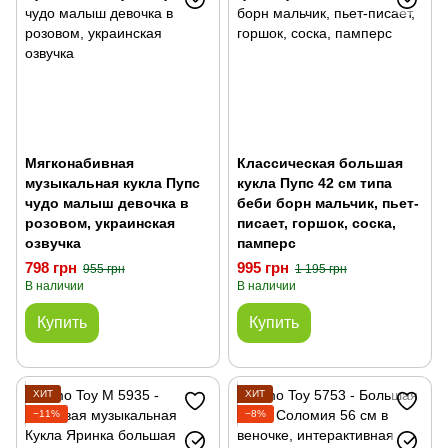
Мягконабивная
Классическая большая
музыкальная кукла Пупс
кукла Пупс 42 см типа
чудо малыш девочка в
беби борн мальчик, пьет-
розовом, украинская
писает, горшок, соска,
озвучка
памперс
798 грн
995 грн
955 грн
1 195 грн
В наличии
В наличии
Купить
Купить
ХИТ
ХИТ
−11%
−8%