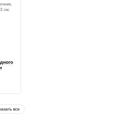
здного
и
казать все