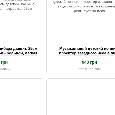
пибара дышит, 25см
Музыкальный детский ночни
колыбельной, легкая
проектор звездного неба в в
ка, 25см
сказочного животного, мелод
 грн
948 грн
реагирует на плач
наличии
Нет в наличии