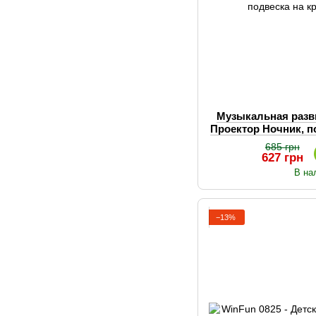
Музыкальная разв
Проектор Ночник, п
та
685 грн
627 грн
В на
−13%