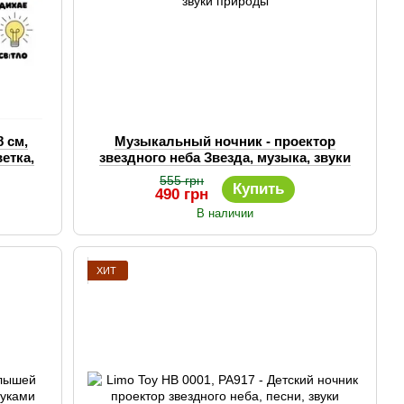
 см,
Музыкальный ночник - проектор
етка,
звездного неба Звезда, музыка, звуки
природы
555 грн
Купить
490 грн
В наличии
ХИТ