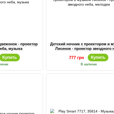
двежонок - проектор
Детский ночник с проектором и 
неба, музыка
Лисенок - проектор звездного 
мелодии
Купить
Купить
777 грн
личии
В наличии