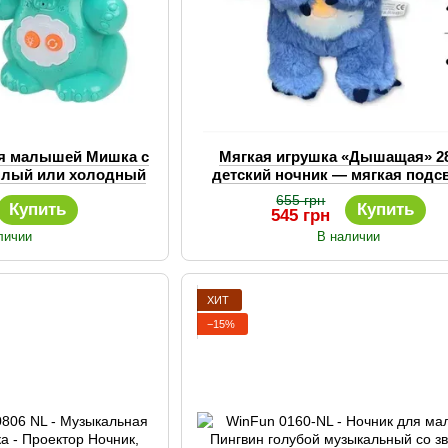
ля малышей Мишка с
Мягкая игрушка «Дышащая» 28
еплый или холодный
детский ночник — мягкая подсв
яркость
дышит, музыка
655 грн
Купить
Купить
545 грн
личии
В наличии
ХИТ
−15%