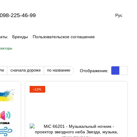
098-225-46-99
Рус
акты
Бренды
Пользовательское соглашение
роекторы
ле
сначала дороже
по названию
Отображение:
−12%