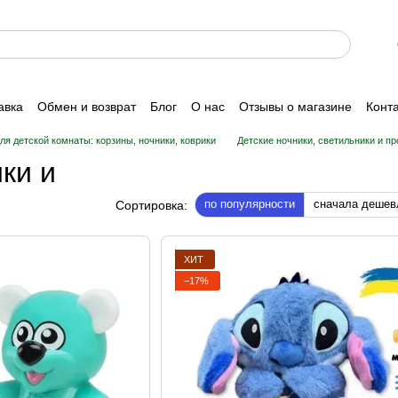
авка
Обмен и возврат
Блог
О нас
Отзывы о магазине
Конт
ля детской комнаты: корзины, ночники, коврики
Детские ночники, светильники и п
ки и
по популярности
сначала дешев
Сортировка:
ХИТ
−17%