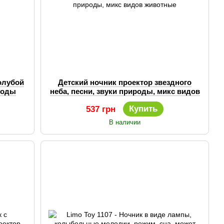
олубой
Детский ночник проектор звездного
роды
неба, песни, звуки природы, микс видов
животные
Купить
537 грн
В наличии