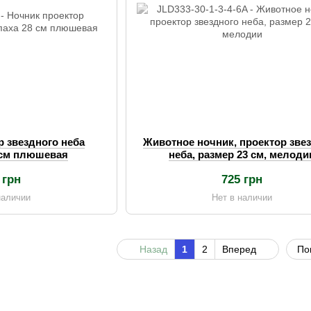
р звездного неба
Животное ночник, проектор зве
 см плюшевая
неба, размер 23 см, мелоди
 грн
725 грн
наличии
Нет в наличии
Назад
1
2
Вперед
По