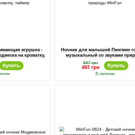
ивающая игрушка -
Ночник для малышей Пингвин г
одвеска на кроватку,
музыкальный со звуками при
ймер
WinFun
587 грн
Купить
Купить
497 грн
личии
В наличии