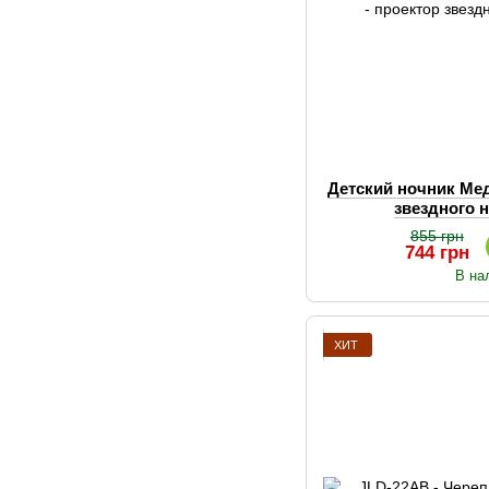
Детский ночник Ме
звездного 
855 грн
744 грн
В на
ХИТ