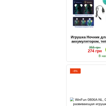
Игрушка Ночник д
аккумулятором, т
свет, 
355 грн
274 грн
В на
−8%