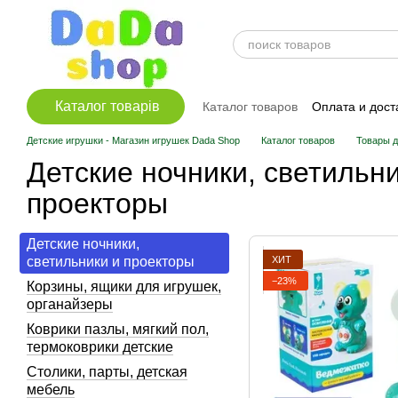
Перейти к основному контенту
Каталог товарів
Каталог товаров
Оплата и дост
Детские игрушки - Магазин игрушек Dada Shop
Каталог товаров
Товары д
Детские ночники, светильни
проекторы
Детские ночники,
ХИТ
светильники и проекторы
−23%
Корзины, ящики для игрушек,
органайзеры
Коврики пазлы, мягкий пол,
термоковрики детские
Столики, парты, детская
мебель