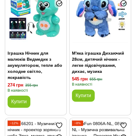
Іграшка Нічник для
М'яка іграшка Дихаючий
малюків Ведмедик з
28см, дитячий нічник -
акумулятором, тепле або
легке підсвічування,
холодне світло,
дихає, музика
яскравість
545 грн
655 грн
274 грн
В наявності
355 грн
В наявності
Купити
Купити
−12%
−8%