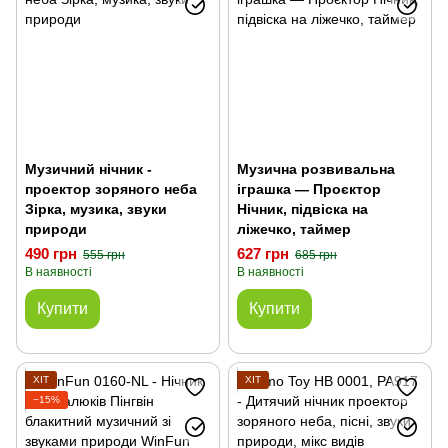
Музичний нічник -
Музична розвивальна
проектор зоряного неба
іграшка — Проєктор
Зірка, музика, звуки
Нічник, підвіска на
природи
ліжечко, таймер
490 грн
627 грн
555 грн
685 грн
В наявності
В наявності
Купити
Купити
ХІТ
ХІТ
−15%