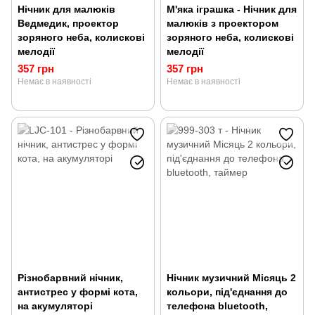
Нічник для малюків
М'яка іграшка - Нічник для
Ведмедик, проектор
малюків з проектором
зоряного неба, колискові
зоряного неба, колискові
мелодії
мелодії
357 грн
357 грн
Немає в наявності
Немає в наявності
Різнобарвний нічник,
Нічник музичний Місяць 2
антистрес у формі кота,
кольори, під'єднання до
на акумуляторі
телефона bluetooth,