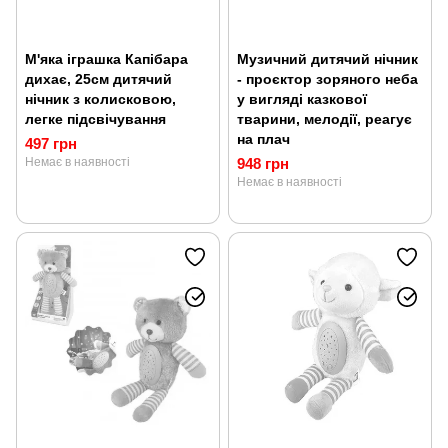
М'яка іграшка Капібара
Музичний дитячий нічник
дихає, 25см дитячий
- проєктор зоряного неба
нічник з колисковою,
у вигляді казкової
легке підсвічування
тварини, мелодії, реагує
на плач
497 грн
Немає в наявності
948 грн
Немає в наявності