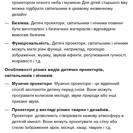
проектором нічного неба і музикою Для дітей старшого віку
можна підібрати світильники в цікавому незвичному
дизайні
Безпека.
Дитячі проектори, світильники і нічники повинні
бути виготовлені з безпечних матеріалів і відповідати
вимогам безпеки.
Функціональність.
Дитячі проектори, світильники і нічники
можуть мати різні функції, наприклад, проєкцію
зображення, музику, звукові ефекти, регулювання гучності,
яскравості і т.д.
Особливості різних видів дитячих проекторів,
світильників і нічників
Музичні проектори
. Музичні проектори - це відмінний
спосіб заспокоїти дитину перед сном. Вони можуть
програвати колискові мелодії, звуки природи або інші
приємні звуки.
Проектори у вигляді різних тварин і дизайнів.
Проектори дозволяють створювати казкову атмосферу в
дитячій кімнаті. Вони можуть проєктувати на стіну або
стелю зображення зірок, місяця, хмар, тварин і т.д.