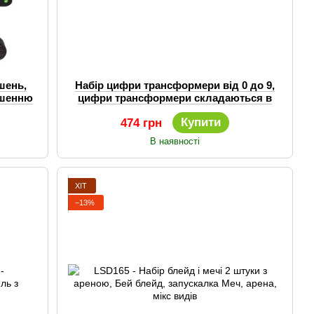
ішень,
Набір цифри трансформери від 0 до 9,
мішенню
цифри трансформери складаються в
робота
Купити
474 грн
В наявності
ХІТ
−13%