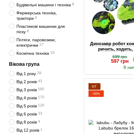
8
Будівельні машини і техніка
Фермерська техніка,
6
трактори
Пластикові машинки для
8
піску
Потяги, паровозики,
Динозавр робот кон
27
електрички
ричить, ходить, 
10
Космічна техніка
мате
699 грн
597 грн
Вікова група
В ная
28
Від 1 року
43
Від 2 років
ХІТ
595
Від 3 років
−30%
175
Від 4 років
126
Від 5 років
33
Від 6 років
4
Від 8 років
1
Від 12 років