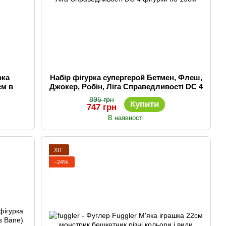
рка
Набір фігурка супергерой Бетмен, Флеш,
см в
Джокер, Робін, Ліга Справедливості DC 4
а
фігурки по 15см
895 грн
Купити
747 грн
В наявності
ХІТ
−24%