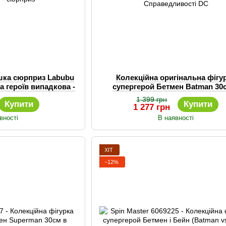
ашка сюрприз Labubu
Колекційна оригінальна фігу
а героїв випадкова -
супергерой Бетмен Batman 30
приз
броньованому костюмі, Ліг
1 399 грн
Купити
Купити
Справедливості DC
1 277 грн
вності
В наявності
ХІТ
−12%