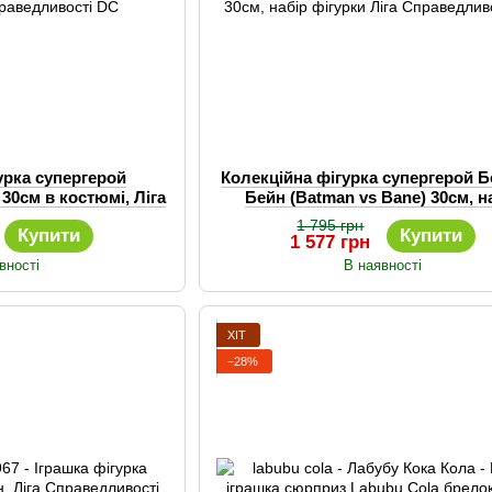
урка супергерой
Колекційна фігурка супергерой Б
30см в костюмі, Ліга
Бейн (Batman vs Bane) 30см, н
ивості DC
фігурки Ліга Справедливості
1 795 грн
Купити
Купити
1 577 грн
вності
В наявності
ХІТ
−28%