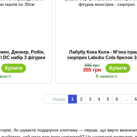
тмен, Джокер, Робін,
Лабубу Кока Кола - М'яка ігр
і DC набір 3 фігурки
сюрприз Labubu Cola брелок 1
 по 30см
фігурка монстрик - сюрпри
495 грн
Купити
Купити
355 грн
вності
В наявності
Назад
1
2
3
4
5
6
...
6
горію, бо шукаєте подарунок хлопчику — перше, що варто визначити, 
і знайомих, чий смак вам поки невідомий? Це насправді розводить в