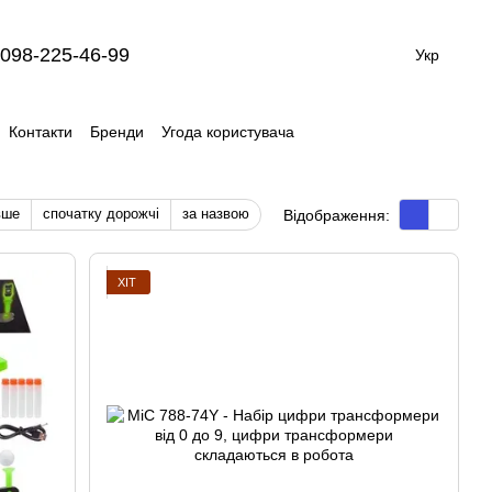
098-225-46-99
Укр
Контакти
Бренди
Угода користувача
вше
спочатку дорожчі
за назвою
Відображення:
ХІТ