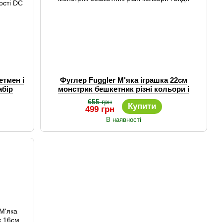
етмен і
Фуглер Fuggler М'яка іграшка 22см
абір
монстрик бешкетник різні кольори і
 DC
види
655 грн
Купити
499 грн
В наявності