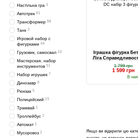
3
Настільна гра
81
Автотрек
98
Трансформер
3
Танк
Игровой набор с
44
фигурками
10
Іграшка фігурка Бе
Грузовик, самосвал
Ліга Справедливост
Мастерская, набор
героїв
1 799 грн
51
инструментов
1 599 грн
7
Набор игрушек
В ная
8
Динозавр
5
Рюкзак
15
Полицейский
1
Трамвай
2
Троллейбус
1
Автомат
Якщо ви відкрили цю кате
2
Мусоровоз
знаєте, чи дарунок дитин