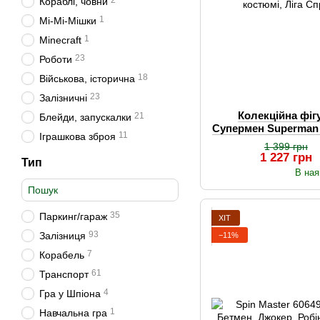
2
Кораблі, човни
1
Мі-Мі-Мішки
1
Minecraft
23
Роботи
18
Військова, історична
23
Залізничні
Колекційна фіг
21
Блейди, запускалки
Супермен Superman 
11
Іграшкова зброя
Справедл
1 399 грн
1 227 грн
Тип
В ная
35
Паркинг/гараж
ХІТ
93
Залізниця
−11%
7
Корабель
61
Транспорт
4
Гра у Шпіона
1
Навчальна гра