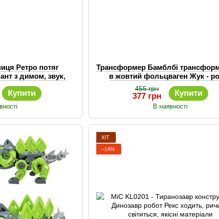
ниця Ретро потяг
Трансформер Бамблбі трансфор
ант з димом, звук,
в жовтий фольцваген Жук - р
воз з вагонами
Автобот
455 грн
Купити
Купити
377 грн
вності
В наявності
ХІТ
−14%