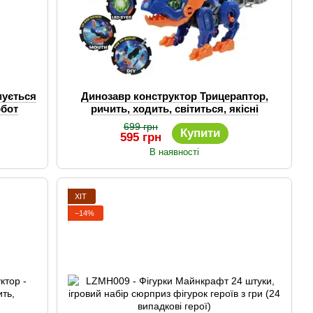
мується
Динозавр конструктор Трицераптор,
обот
ричить, ходить, світиться, якісні
матеріали
699 грн
Купити
595 грн
В наявності
ХІТ
−14%