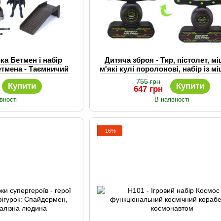
ка Бетмен і набір
Дитяча зброя - Тир, пістолет, м
етмена - Таємничий
м'які кулі поролонові, набір із 
 Batman
755 грн
Купити
Купити
647 грн
вності
В наявності
−16%