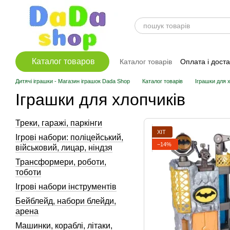
Перейти до основного контенту
Каталог товаров
Каталог товарів
Оплата і дост
Дитячі іграшки - Магазин іграшок Dada Shop
Каталог товарів
Іграшки для 
Іграшки для хлопчиків
Треки, гаражі, паркінги
ХІТ
Ігрові набори: поліцейський,
−14%
військовий, лицар, ніндзя
Трансформери, роботи,
тоботи
Ігрові набори інструментів
Бейблейд, набори блейди,
арена
Машинки, кораблі, літаки,