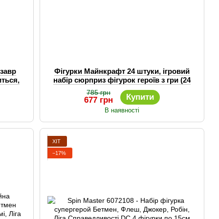
озавр
Фігурки Майнкрафт 24 штуки, ігровий
иться,
набір сюрприз фігурок героїв з гри (24
випадкові герої)
785 грн
Купити
677 грн
В наявності
ХІТ
−17%