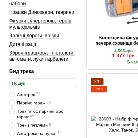
набори
Іграшки Динозаври, тварини
Фігурки супергероїв, героїв
мультфільмів
Залізні дороги, поїзди
Колекційна фігур
печера сховище б
Дитячі рації
замок
1 595 грн
Зброя іграшкова - пістолети,
1 377 грн
автомати, луки і арбалети
В ная
Вид трека
ХІТ
−20%
71
Автотрек
58
Паркінг, гараж
Трек плюс паркинг або
49
гараж
8
Трек з петлями
1
Автотреки на пульті