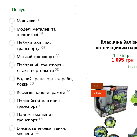
31
Машинки
Моделі металеві та
16
пластикові
Класична Заліз
Набори машинок,
колейкційний варі
39
транспорту
світло, паро
1 175 грн
38
Міський транспорт
1 095 грн
Повітряний транспорт -
В ная
20
літаки, вертольоти
Водний транспорт - кораблі,
10
лодки
ХІТ
26
Космічні набори, ракети
−15%
Поліцейські машини і
7
транспорт
Пожежні машини і
14
транспорт
Військова техніка, танки,
14
машини