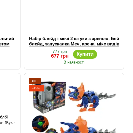
альний
Набір блейд і мечі 2 штуки з ареною, Бей
втом
блейд, запускалка Меч, арена, мікс видів
777 грн
Купити
677 грн
В наявності
ХІТ
−15%