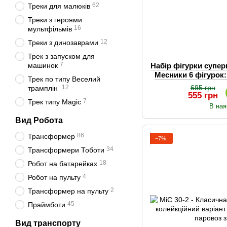
62
Треки для малюків
Треки з героями
16
мультфільмів
12
Треки з динозаврами
Трек з запуском для
7
машинок
Набір фігурки супер
Месники 6 фігурок
Трек по типу Веселий
Танок, Зал
12
695 грн
трамплін
555 грн
7
Трек типу Magic
В ная
Вид Робота
86
Трансформер
−7%
34
Трансформери Тоботи
18
Робот на батарейках
4
Робот на пульту
2
Трансформер на пульту
45
Праймботи
Вид транспорту