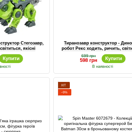
структор Стегозавр,
Тиранозавр конструктор - Дин
світиться, якісні
робот Рекс ходить, ричить, світ
ріали
якісні матеріали
699 грн
Купити
Купити
598 грн
вності
В наявності
ХІТ
−9%