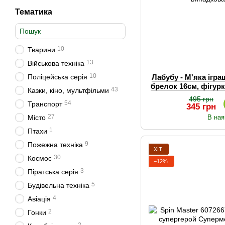
Тематика
10
Тварини
13
Військова техніка
10
Поліцейська серія
Лабубу - М'яка ігр
брелок 16см, фігурк
43
Казки, кіно, мультфільми
сюр
495 грн
54
Транспорт
345 грн
27
Місто
В ная
1
Птахи
9
Пожежна техніка
ХІТ
30
Космос
−12%
3
Піратська серія
5
Будівельна техніка
4
Авіація
2
Гонки