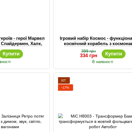
героїв - герої Марвел
Ігровий набір Космос - функціон
: Спайдермен, Халк,
космічний корабель з космона
ізна людина
399 грн
Купити
Купити
334 грн
вності
В наявності
ХІТ
−17%