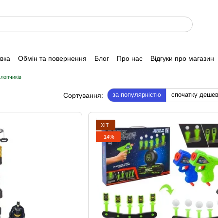
авка
Обмін та повернення
Блог
Про нас
Відгуки про магазин
хлопчиків
за популярністю
спочатку деше
Сортування:
ХІТ
−14%