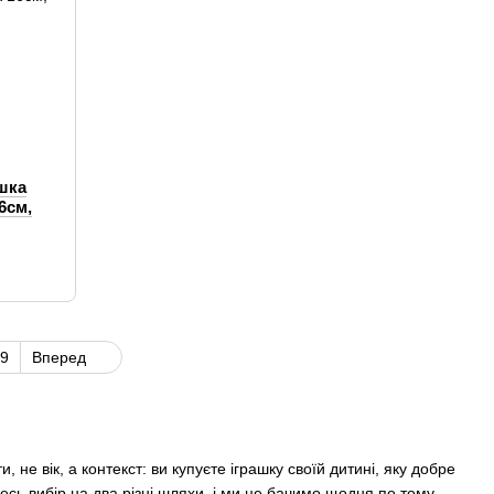
ашка
6см,
з
9
Вперед
не вік, а контекст: ви купуєте іграшку своїй дитині, яку добре
есь вибір на два різні шляхи, і ми це бачимо щодня по тому,