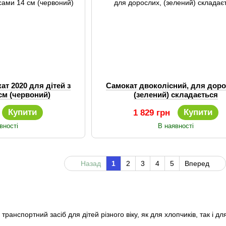
ат 2020 для дітей з
Самокат двоколісний, для доро
см (червоний)
(зелений) складається
Купити
Купити
1 829 грн
вності
В наявності
Назад
1
2
3
4
5
Вперед
ранспортний засіб для дітей різного віку, як для хлопчиків, так і для