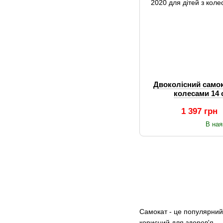
Двоколісний самок
колесами 14 
1 397 грн
В ная
Самокат - це популярний т
корисний для здоров'я.