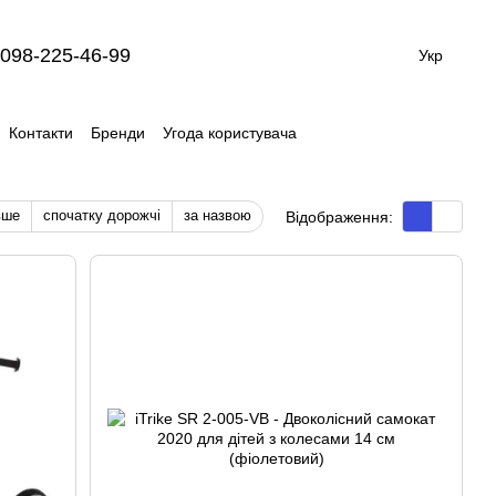
098-225-46-99
Укр
Контакти
Бренди
Угода користувача
вше
спочатку дорожчі
за назвою
Відображення: