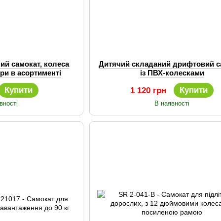
ий самокат, колеса
Дитячий складаний дрифтовий с
ори в асортименті
із ПВХ-колесками
Купити
Купити
1 120 грн
вності
В наявності