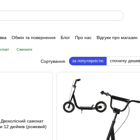
авка
Обмін та повернення
Блог
Про нас
Відгуки про магазин
нспорт
Самокати
за популярністю
спочатку деше
Сортування: