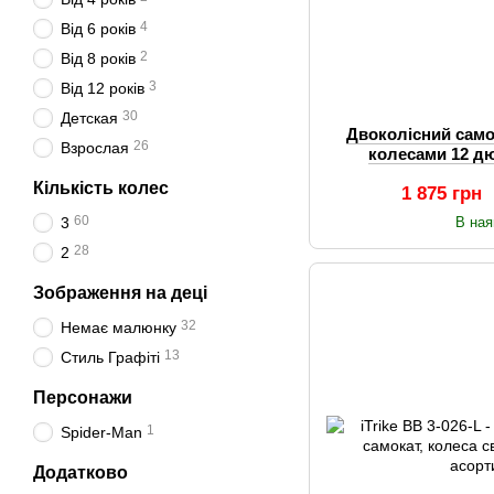
4
Від 6 років
2
Від 8 років
3
Від 12 років
30
Детская
Двоколісний само
26
Взрослая
колесами 12 д
Кількість колес
1 875 грн
60
3
В ная
28
2
Зображення на деці
32
Немає малюнку
13
Стиль Графіті
Персонажи
1
Spider-Man
Додатково