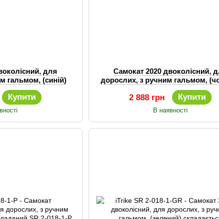
воколісний, для
Самокат 2020 двоколісний, 
м гальмом, (синій)
дорослих, з ручним гальмом, (ч
ається
складаний SR 2-018-1-B
Купити
Купити
2 888 грн
вності
В наявності