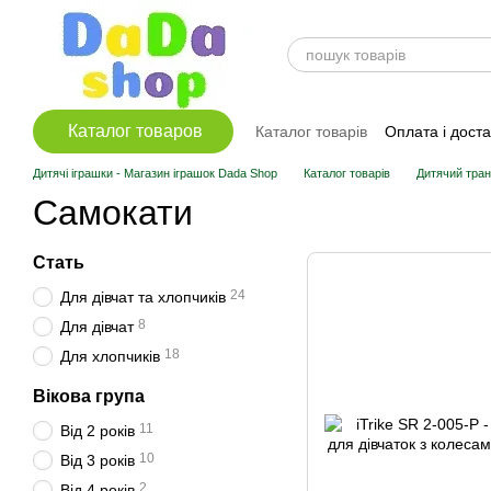
Перейти до основного контенту
Каталог товаров
Каталог товарів
Оплата і дост
Дитячі іграшки - Магазин іграшок Dada Shop
Каталог товарів
Дитячий тра
Самокати
Стать
24
Для дівчат та хлопчиків
8
Для дівчат
18
Для хлопчиків
Вікова група
11
Від 2 років
10
Від 3 років
2
Від 4 років