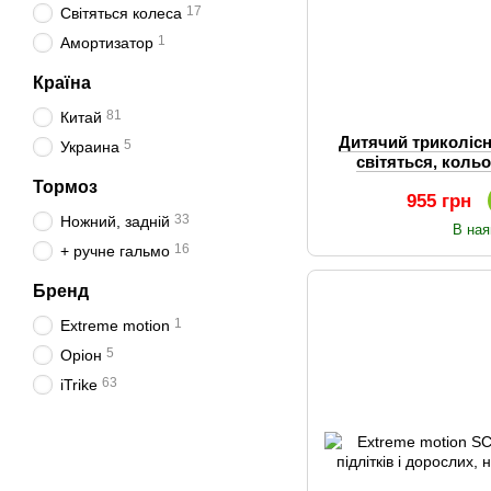
17
Світяться колеса
1
Амортизатор
Країна
81
Китай
Дитячий триколісн
5
Украина
світяться, коль
Тормоз
955 грн
33
Ножний, задній
В ная
16
+ ручне гальмо
Бренд
1
Extreme motion
5
Оріон
63
iTrike