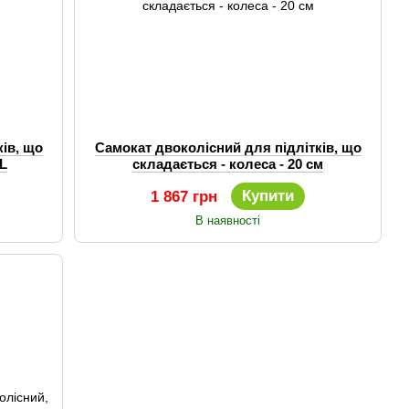
ів, що
Самокат двоколісний для підлітків, що
-L
складається - колеса - 20 см
Купити
1 867 грн
В наявності