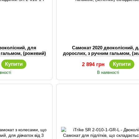
воколісний, для
Самокат 2020 двоколісний, 
 гальмом, (рожевий)
дорослих, з ручним гальмом, (зе
SR 2-018-1-P
складається
Купити
Купити
2 894 грн
вності
В наявності