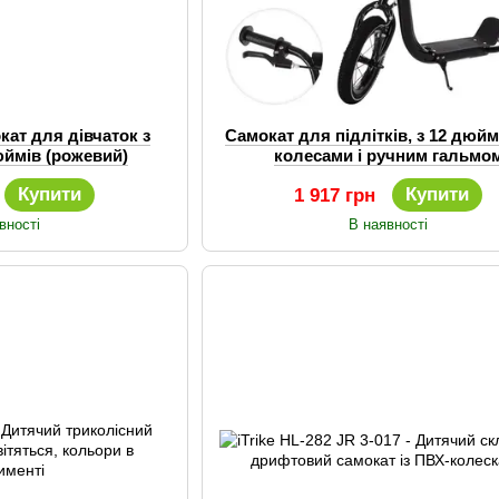
кат для дівчаток з
Самокат для підлітків, з 12 дюй
юймів (рожевий)
колесами і ручним гальмо
Купити
Купити
1 917 грн
вності
В наявності