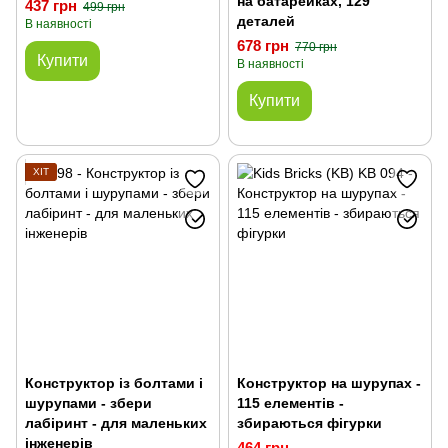
на батарейках, 129
437 грн
499 грн
деталей
В наявності
678 грн
770 грн
Купити
В наявності
Купити
ХІТ
Конструктор із болтами і
Конструктор на шурупах -
шурупами - збери
115 елементів -
лабіринт - для маленьких
збираються фігурки
інженерів
464 грн