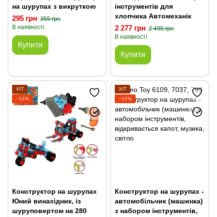
на шурупах з викруткою
інструментів для
хлопчика Автомеханік
295 грн
355 грн
В наявності
2 277 грн
2 495 грн
В наявності
Купити
Купити
ХІТ
ХІТ
−11%
−11%
Конструктор на шурупах
Конструктор на шурупах -
Юний винахідник, із
автомобільчик (машинка)
шуруповертом на 280
з набором інструментів,