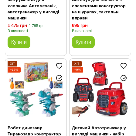
хлопчика Автомеханік,
елементами конструктор
автотренажер у вигляді
на шурупах, тактильні
машинки
вправи
1 475 грн
695 грн
1 795 грн
В наявності
В наявності
Купити
Купити
ХІТ
ХІТ
−17%
−9%
Робот динозавр
Дитячий Автотренажер у
Тиранозавр конструктор
вигляді машинки - набір