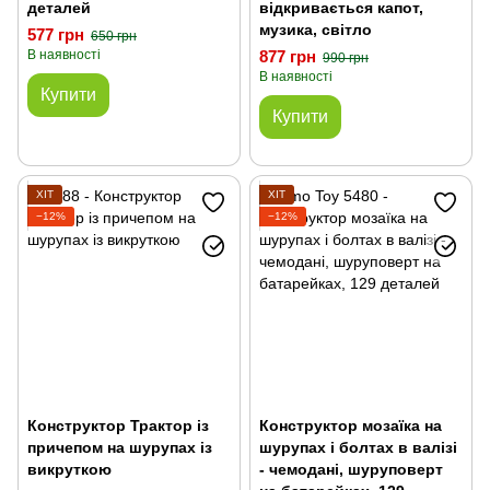
деталей
відкривається капот,
музика, світло
577 грн
650 грн
В наявності
877 грн
990 грн
В наявності
Купити
Купити
ХІТ
ХІТ
−12%
−12%
Конструктор Трактор із
Конструктор мозаїка на
причепом на шурупах із
шурупах і болтах в валізі
викруткою
- чемодані, шуруповерт