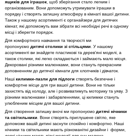
ящиків для іграшок
, щоб зберігання стало легким і
організованим. Вони допоможуть утримувати іграшки в
порядку і створять затишну атмосферу в кімнаті вашої дитини.
Також у нашому асортименті є органайзери для дитячих
кімнат, які допоможуть вам зібрати всі необхідні речі в одному
місці і зберегти порядок.
Для комфортного навчання та творчості ми
пропонуємо
дитячі столики зі стільцями
. У нашому
асортименті ви знайдете пластикові та дерев'яні моделі, а
також столики, які легко складаються і займають мало місця.
Декоровані різними малюнками, вони стануть прекрасним
доповненням до дитячої кімнати для хлопчиків і дівчаток.
Наші
килимки-пазли для підлоги
створять безпечне і
комфортне місце для гри вашої дитини. Вони не тільки
захистять від холоду, але і розвиватимуть моторику та уяву. З
різними малюнками і забарвленнями, ці килимки стануть
улюбленим місцем для вашої дитини.
Для створення затишку вночі ми пропонуємо
дитячі нічники
та світильники
. Вони створять приглушене світло, яке
допоможе вашій дитині заснути спокійно і комфортно. Наші
нічники та світильники мають різноманітні дизайни і форми,
деякі нічники мають різні мелодії для сну малюка.