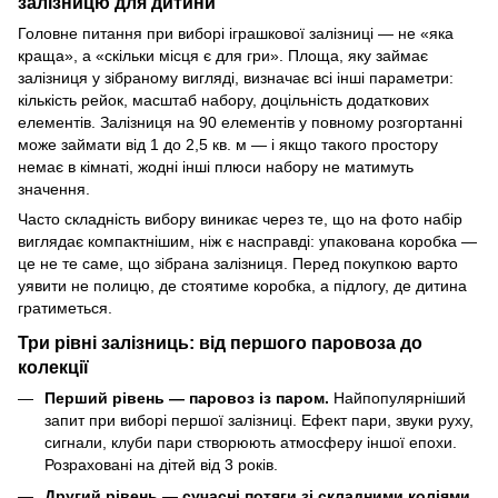
залізницю для дитини
Головне питання при виборі іграшкової залізниці — не «яка
краща», а «скільки місця є для гри». Площа, яку займає
залізниця у зібраному вигляді, визначає всі інші параметри:
кількість рейок, масштаб набору, доцільність додаткових
елементів. Залізниця на 90 елементів у повному розгортанні
може займати від 1 до 2,5 кв. м — і якщо такого простору
немає в кімнаті, жодні інші плюси набору не матимуть
значення.
Часто складність вибору виникає через те, що на фото набір
виглядає компактнішим, ніж є насправді: упакована коробка —
це не те саме, що зібрана залізниця. Перед покупкою варто
уявити не полицю, де стоятиме коробка, а підлогу, де дитина
гратиметься.
Три рівні залізниць: від першого паровоза до
колекції
Перший рівень — паровоз із паром.
Найпопулярніший
запит при виборі першої залізниці. Ефект пари, звуки руху,
сигнали, клуби пари створюють атмосферу іншої епохи.
Розраховані на дітей від 3 років.
Другий рівень — сучасні потяги зі складними коліями.