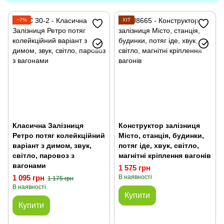
Фігурки супергероїв, героїв мультфільмів
−7%
ХІТ
Залізні дороги, поїзди
Дитячі рації
Зброя іграшкова - пістолети, автомати, луки і арбалети
Класична Залізниця
Конструктор залізниця
Ретро потяг колейкційний
Місто, станція, будинки,
варіант з димом, звук,
потяг іде, хвук, світло,
світло, паровоз з
магнітні кріплення вагонів
вагонами
1 575 грн
1 095 грн
В наявності
1 175 грн
В наявності
Купити
Купити