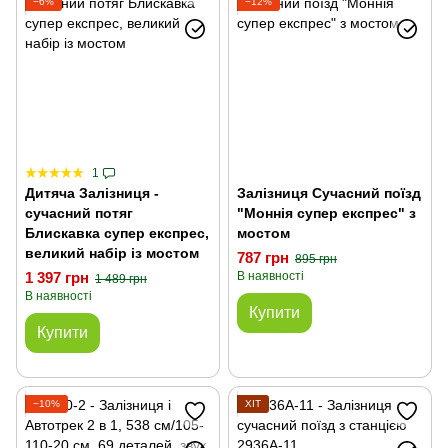
−6%
−12%
1
Дитяча Залізниця -
Залізниця Сучасний поїзд
сучасний потяг
"Моннія супер експрес" з
Блискавка супер експрес,
мостом
великий набір із мостом
787 грн
895 грн
1 397 грн
В наявності
1 489 грн
В наявності
Купити
Купити
−10%
ХІТ