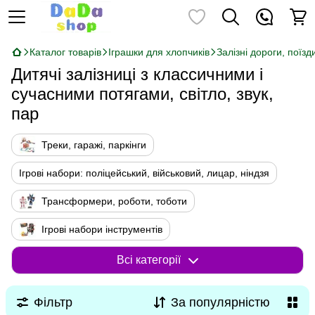
Каталог товарів
Іграшки для хлопчиків
Залізні дороги, поїзд
Дитячі залізниці з классичними і
сучасними потягами, світло, звук,
пар
Треки, гаражі, паркінги
Ігрові набори: поліцейський, військовий, лицар, ніндзя
Трансформери, роботи, тоботи
Ігрові набори інструментів
Бейблейд, набори блейди, арена
Всі категорії
Машинки, кораблі, літаки, набори
Фільтр
За популярністю
Іграшки Динозаври, тварини