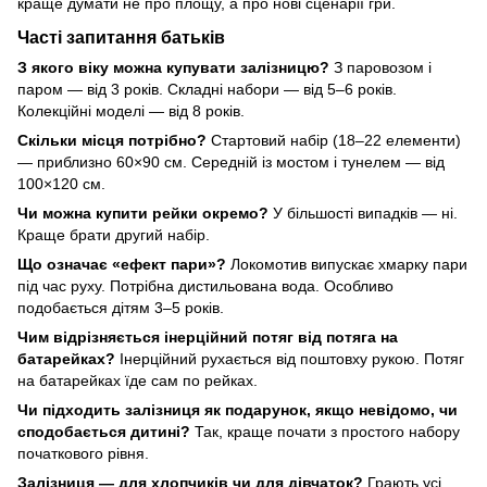
краще думати не про площу, а про нові сценарії гри.
Часті запитання батьків
З якого віку можна купувати залізницю?
З паровозом і
паром — від 3 років. Складні набори — від 5–6 років.
Колекційні моделі — від 8 років.
Скільки місця потрібно?
Стартовий набір (18–22 елементи)
— приблизно 60×90 см. Середній із мостом і тунелем — від
100×120 см.
Чи можна купити рейки окремо?
У більшості випадків — ні.
Краще брати другий набір.
Що означає «ефект пари»?
Локомотив випускає хмарку пари
під час руху. Потрібна дистильована вода. Особливо
подобається дітям 3–5 років.
Чим відрізняється інерційний потяг від потяга на
батарейках?
Інерційний рухається від поштовху рукою. Потяг
на батарейках їде сам по рейках.
Чи підходить залізниця як подарунок, якщо невідомо, чи
сподобається дитині?
Так, краще почати з простого набору
початкового рівня.
Залізниця — для хлопчиків чи для дівчаток?
Грають усі.