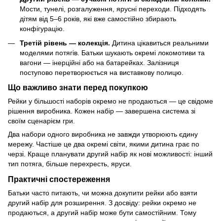
Мости, тунелі, розгалуження, ярусні переходи. Підходять
дітям від 5–6 років, які вже самостійно збирають
конфігурацію.
Третій рівень — колекція.
Дитина цікавиться реальними
моделями потягів. Батьки шукають окремі локомотиви та
вагони — інерційні або на батарейках. Залізниця
поступово перетворюється на виставкову полицю.
Що важливо знати перед покупкою
Рейки у більшості наборів окремо не продаються — це свідоме
рішення виробника. Кожен набір — завершена система зі
своїм сценарієм гри.
Два набори одного виробника не завжди утворюють єдину
мережу. Частіше це два окремі світи, якими дитина грає по
черзі. Краще планувати другий набір як нові можливості: інший
тип потяга, більше перехресть, яруси.
Практичні спостереження
Батьки часто питають, чи можна докупити рейки або взяти
другий набір для розширення. З досвіду: рейки окремо не
продаються, а другий набір може бути самостійним. Тому