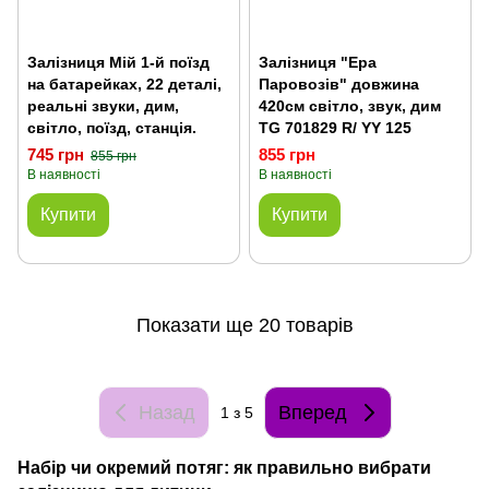
Залізниця Мій 1-й поїзд
Залізниця "Ера
на батарейках, 22 деталі,
Паровозів" довжина
реальні звуки, дим,
420см світло, звук, дим
світло, поїзд, станція.
TG 701829 R/ YY 125
745 грн
855 грн
855 грн
В наявності
В наявності
Купити
Купити
Показати ще 20 товарів
Назад
Вперед
1
з 5
Набір чи окремий потяг: як правильно вибрати