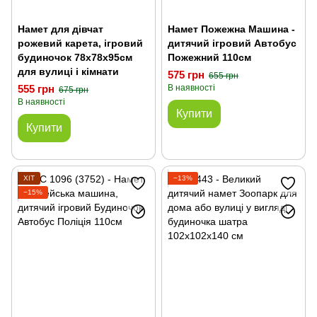
Намет для дівчат
Намет Пожежна Машина -
рожевий карета, ігровий
дитячий ігровий Автобус
будиночок 78х78х95см
Пожежний 110см
для вулиці і кімнати
575 грн
655 грн
555 грн
В наявності
675 грн
В наявності
Купити
Купити
ХІТ
−13%
−15%