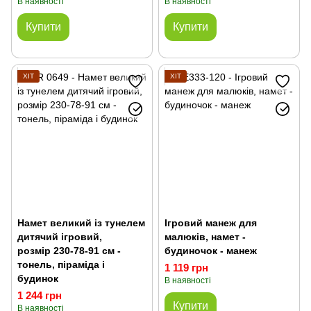
В наявності
В наявності
Купити
Купити
ХІТ
ХІТ
Намет великий із тунелем
Ігровий манеж для
дитячий ігровий,
малюків, намет -
розмір 230-78-91 см -
будиночок - манеж
тонель, піраміда і
1 119 грн
будинок
В наявності
1 244 грн
Купити
В наявності