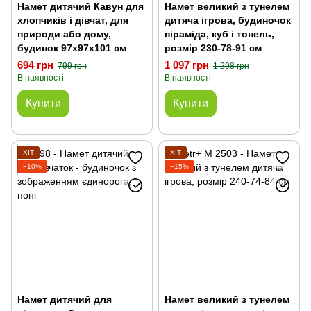
Намет дитячий Кавун для
Намет великий з тунелем
хлопчиків і дівчат, для
дитяча ігрова, будиночок
природи або дому,
піраміда, куб і тонель,
будинок 97х97х101 см
розмір 230-78-91 см
694 грн
1 097 грн
799 грн
1 298 грн
В наявності
В наявності
Купити
Купити
ХІТ
ХІТ
−10%
−15%
Намет дитячий для
Намет великий з тунелем