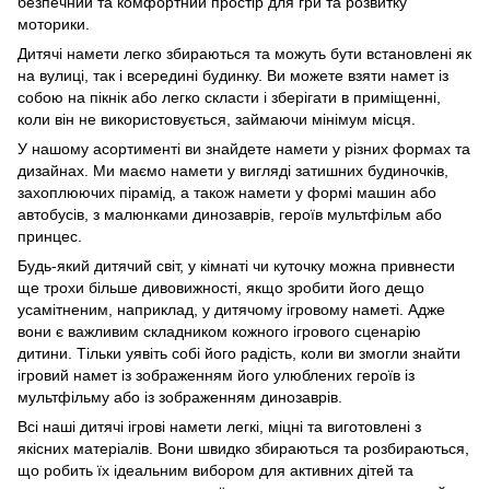
безпечний та комфортний простір для гри та розвитку
моторики.
Дитячі намети легко збираються та можуть бути встановлені як
на вулиці, так і всередині будинку. Ви можете взяти намет із
собою на пікнік або легко скласти і зберігати в приміщенні,
коли він не використовується, займаючи мінімум місця.
У нашому асортименті ви знайдете намети у різних формах та
дизайнах. Ми маємо намети у вигляді затишних будиночків,
захоплюючих пірамід, а також намети у формі машин або
автобусів, з малюнками динозаврів, героїв мультфільм або
принцес.
Будь-який дитячий світ, у кімнаті чи куточку можна привнести
ще трохи більше дивовижності, якщо зробити його дещо
усамітненим, наприклад, у дитячому ігровому наметі. Адже
вони є важливим складником кожного ігрового сценарію
дитини. Тільки уявіть собі його радість, коли ви змогли знайти
ігровий намет із зображенням його улюблених героїв із
мультфільму або із зображенням динозаврів.
Всі наші дитячі ігрові намети легкі, міцні та виготовлені з
якісних матеріалів. Вони швидко збираються та розбираються,
що робить їх ідеальним вибором для активних дітей та