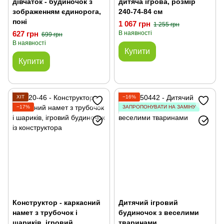
дівчаток - будиночок з
дитяча ігрова, розмір
зображенням єдинорога,
240-74-84 см
поні
1 067 грн
1 255 грн
627 грн
В наявності
699 грн
В наявності
Купити
Купити
ХІТ
−16%
−17%
ЗАПРОПОНУВАТИ НА ЗАМІНУ
Конструктор - каркасний
Дитячий ігровий
намет з трубочок і
будиночок з веселими
шариків, ігровий
тваринами