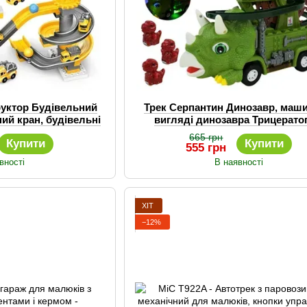
труктор Будівельний
Трек Серпантин Динозавр, маши
ий кран, будівельні
вигляді динозавра Трицерато
инки
елементами трека
665 грн
Купити
Купити
555 грн
вності
В наявності
ХІТ
−12%