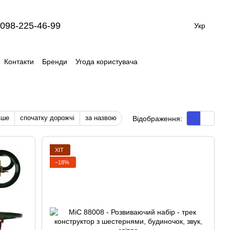
098-225-46-99
Укр
Контакти
Бренди
Угода користувача
вше
спочатку дорожчі
за назвою
Відображення:
ХІТ
−18%