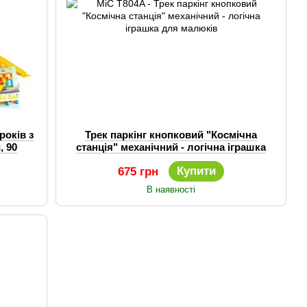
років з
Трек паркінг кнопковий "Космічна
, 90
станція" механічний - логічна іграшка
для малюків
Купити
675 грн
В наявності