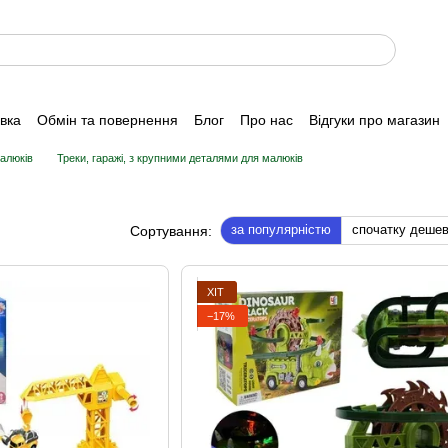
авка
Обмін та повернення
Блог
Про нас
Відгуки про магазин
алюків
Треки, гаражі, з крупними деталями для малюків
за популярністю
спочатку деше
Сортування:
ХІТ
−17%