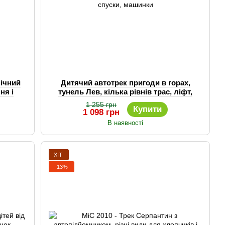
нічний
Дитячий автотрек пригоди в горах,
ня і
тунель Лев, кілька рівнів трас, ліфт,
спуски, машинки
1 255 грн
Купити
1 098 грн
В наявності
ХІТ
−13%