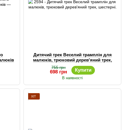
то
Дитячий трек Веселий трамплін для
алюків
малюків, трюковий дерев'яний трек,
p).
шестерні.
755 грн
Купити
698 грн
В наявності
ХІТ