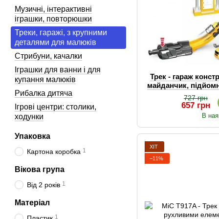
Музичні, інтерактивні
іграшки, повторюшки
Треки, гаражі, з крупними
деталями для малюків
Стрибуни, качалки
Іграшки для ванни і для
Трек - гараж конс
купання малюків
майданчик, підйомн
Рибалка дитяча
маш
727 грн
657 грн
Ігрові центри: столики,
В ная
ходунки
Упаковка
ХІТ
1
Картона коробка
−11%
Вікова група
1
Від 2 років
Матеріал
1
Пластик