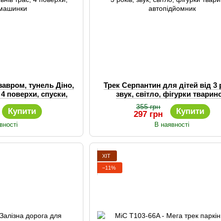
завром, тунель Діно,
Трек Серпантин для дітей від 3 
, 4 поверхи, спуски,
звук, світло, фігурки тварин
инки
автопідйомник
355 грн
Купити
Купити
297 грн
вності
В наявності
ХІТ
−11%