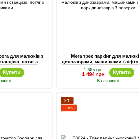
рога для малюків з
Мега трек паркінг для малюкі
станцією, потяг з
динозаврами, машинками і ліфто
чиками
динозаврів 3 поверхи
1 685 грн
Купити
Купити
1 494 грн
вності
В наявності
ХІТ
−18%