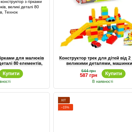
 гірками для малюків
Конструктор трек для дітей від 2 
 деталі 80 елементів,
великими деталями, машинки
хнок
деталей, Україна
644 грн
Купити
Купити
587 грн
вності
В наявності
ХІТ
−15%