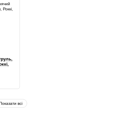
труль,
ккі,
Показати всі