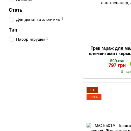
Стать
1
Для дівчат та хлопчиків
Тип
1
Набор игрушек
Трек гараж для м
елементами і кермо
машинк
899 грн
797 грн
В ная
ХІТ
−13%