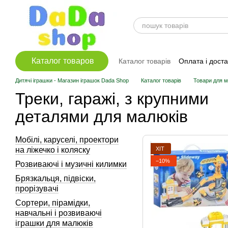
Перейти до основного контенту
Каталог товаров
Каталог товарів
Оплата і дост
Дитячі іграшки - Магазин іграшок Dada Shop
Каталог товарів
Товари для м
Треки, гаражі, з крупними
деталями для малюків
Мобілі, каруселі, проектори
ХІТ
на ліжечко і коляску
−10%
Розвиваючі і музичні килимки
Брязкальця, підвіски,
прорізувачі
Сортери, пірамідки,
навчальні і розвиваючі
іграшки для малюків