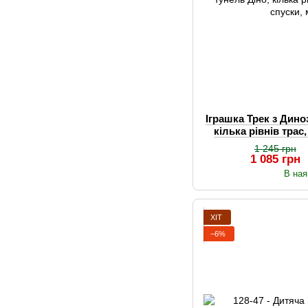
Іграшка Трек з Дино
кілька рівнів трас
маш
1 245 грн
1 085 грн
В ная
ХІТ
−6%