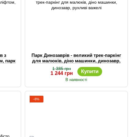
в з
Парк Динозаврів - великий трек-паркінг
м, парк
для малюків, діно машинки, динозавр,
рухливі важелі
1 385 грн
Купити
1 244 грн
В наявності
−8%