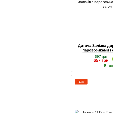
Дитяча Залізна до
паровозиками і 
вагон
697 грн
657 грн
В ная
−13%