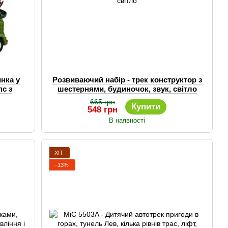
нка у
Розвиваючий набір - трек конструктор з
пс з
шестернями, будиночок, звук, світло
665 грн
Купити
548 грн
В наявності
ХІТ
−13%