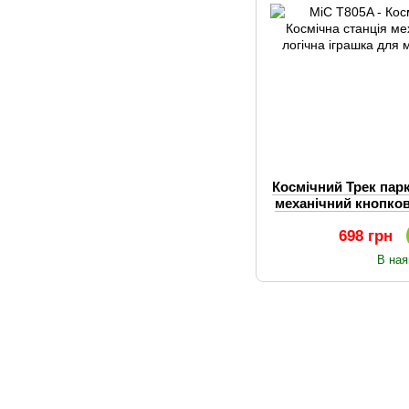
Космічний Трек парк
механічний кнопков
для малюків 
698 грн
В ная