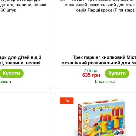
рк для дітей від 3
Трек паркінг кнопковий Міс
лі, тварини, великі
механічний розвивальний для м
160 штук
— серія Перші кроки (First ste
775 грн
Купити
Купити
635 грн
вності
В наявності
−9%