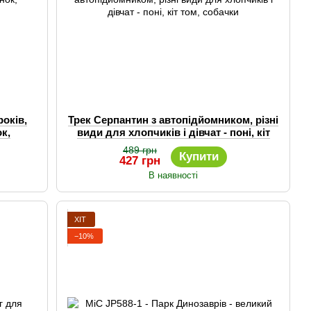
років,
Трек Серпантин з автопідйомником, різні
ок,
види для хлопчиків і дівчат - поні, кіт
том, собачки
489 грн
Купити
427 грн
В наявності
ХІТ
−10%