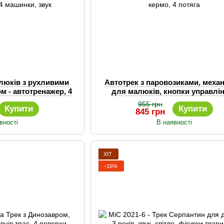
алюків з рухливими
Автотрек з паровозиками, меха
м - автотренажер, 4
для малюків, кнопки управлін
и, звук
кермо, 4 потяга
955 грн
Купити
Купити
845 грн
вності
В наявності
ХІТ
−16%