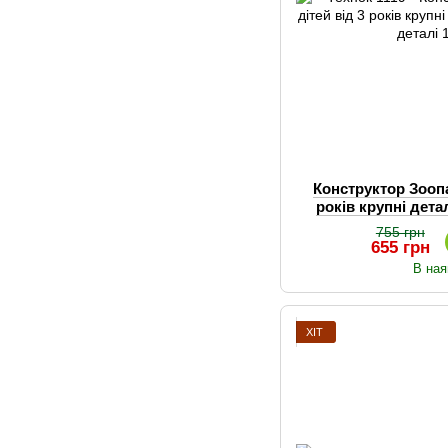
Конструктор Зоопа
років крупні дета
деталі 
755 грн
655 грн
В ная
ХІТ