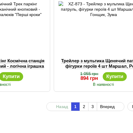
інг Космічна станція
Трейлер з мультика Щенячий па
ий - логічна іграшка
фігурки героїв 4 шт Маршал, Ро
"Перші кроки"
Гонщик, Зума
1 055 грн
Купити
Купити
894 грн
вності
В наявності
Назад
1
2
3
Вперед