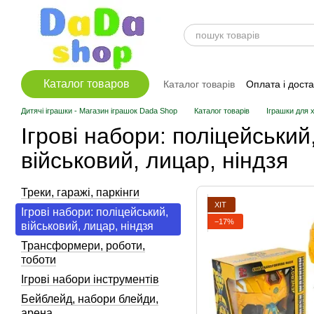
Перейти до основного контенту
Каталог товаров
Каталог товарів
Оплата і дост
Дитячі іграшки - Магазин іграшок Dada Shop
Каталог товарів
Іграшки для 
Ігрові набори: поліцейський
військовий, лицар, ніндзя
Треки, гаражі, паркінги
ХІТ
Ігрові набори: поліцейський,
−17%
військовий, лицар, ніндзя
Трансформери, роботи,
тоботи
Ігрові набори інструментів
Бейблейд, набори блейди,
арена