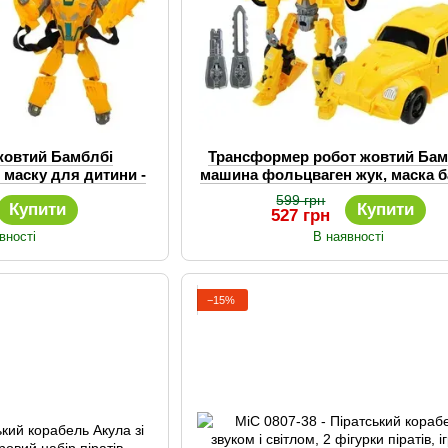
жовтий Бамблбі
Трансформер робот жовтий Бам
 маску для дитини -
машина фольцваген жук, маска 
ансформер
для дитини
599 грн
Купити
Купити
527 грн
вності
В наявності
−15%