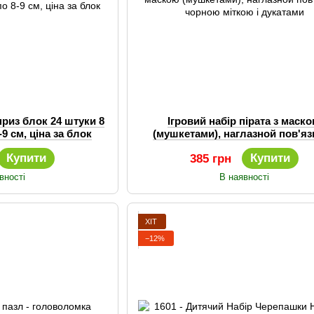
приз блок 24 штуки 8
Ігровий набір пірата з маск
-9 см, ціна за блок
(мушкетами), наглазной пов'яз
чорною міткою і дукатами
Купити
Купити
385 грн
вності
В наявності
ХІТ
−12%