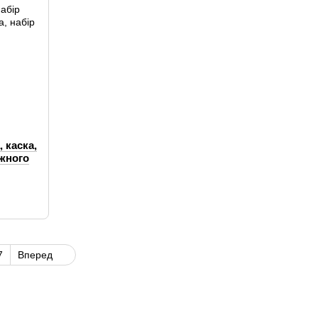
 каска,
ежного
7
Вперед