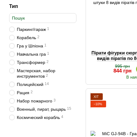
Тип
1
Паркинг/гараж
2
Корабель
1
Гра у Шпіона
Пірати фігурки сюр
1
Навчальна гра
видів піратів по 8
2
Трансформер
995 грн
844 грн
Мастерская, набор
2
инструментов
В ная
14
Полицейский
2
Рация
ХІТ
3
Набор пожарного
−10%
15
Военный, пират, рыцарь
4
Космический корабль