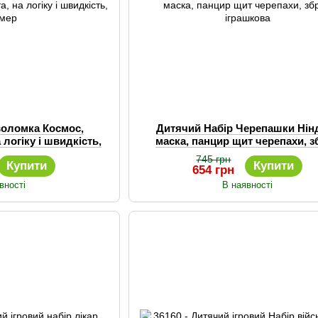
оволомка Космос,
Дитячий Набір Черепашки Нінд
 логіку і швидкість,
маска, панцир щит черепахи, з
ймер
іграшкова
745 грн
Купити
Купити
654 грн
вності
В наявності