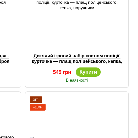
зя -
Дитячий ігровий набір костюм поліції,
броя
курточка — плащ поліцейського, кепка,
наручники
Купити
545 грн
В наявності
ХІТ
−10%