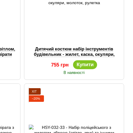
вітлом,
Дитячий костюм набір інструментів
пірати
будівельник - жилет, каска, окуляри,
молоток, рулетка
Купити
755 грн
В наявності
ХІТ
−20%