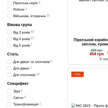
3
Піратська серія
2
Роботи
10
Військова, історична
Вікова група
49
Від 3 років
67
Від 4 років
Піратський корабел
світлом, ігров
7
Від 5 років
495 грн
454 грн
Стать
В ная
5
Для дівчат та хлопчиків
1
Для дівчат
30
−15%
Для хлопчиків
Спецефект
6
Звук
9
Світло
2
Трансформація