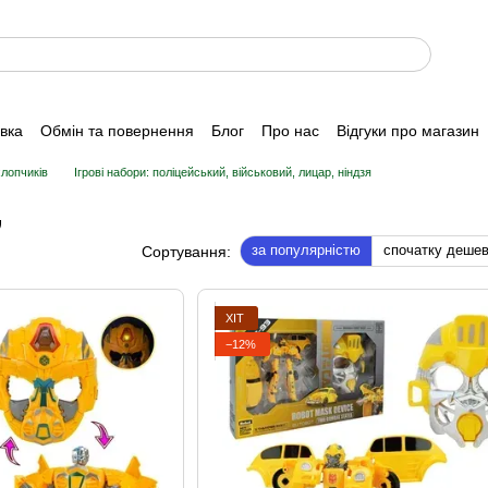
авка
Обмін та повернення
Блог
Про нас
Відгуки про магазин
хлопчиків
Ігрові набори: поліцейський, військовий, лицар, ніндзя
,
за популярністю
спочатку деше
Сортування:
ХІТ
−12%