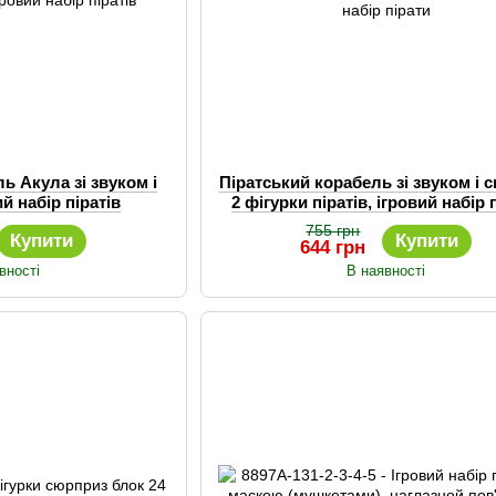
ь Акула зі звуком і
Піратський корабель зі звуком і с
ий набір піратів
2 фігурки піратів, ігровий набір 
755 грн
Купити
Купити
644 грн
вності
В наявності