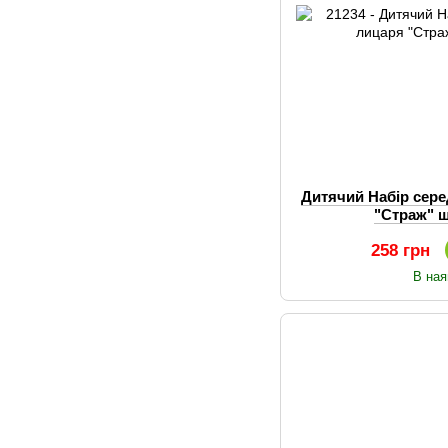
Дитячий Набір сер
"Страж" щ
258 грн
В ная