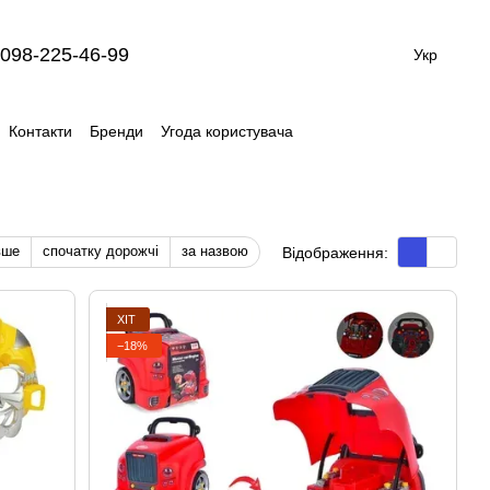
098-225-46-99
Укр
Контакти
Бренди
Угода користувача
вше
спочатку дорожчі
за назвою
Відображення:
ХІТ
−18%