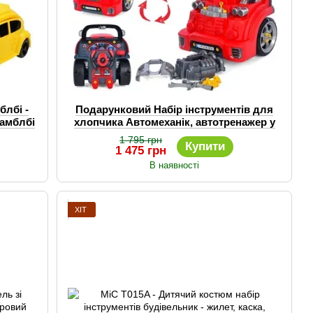
блбі -
Подарунковий Набір інструментів для
бамблбі
хлопчика Автомеханік, автотренажер у
вигляді машинки
1 795 грн
Купити
1 475 грн
В наявності
ХІТ