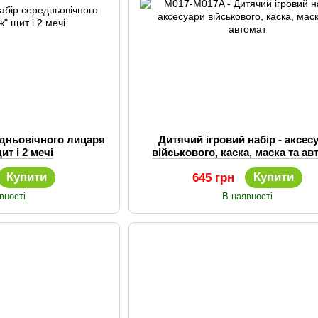
едньовічного лицаря
Дитячий ігровий набір - аксес
ит і 2 мечі
військового, каска, маска та ав
Купити
Купити
645 грн
вності
В наявності