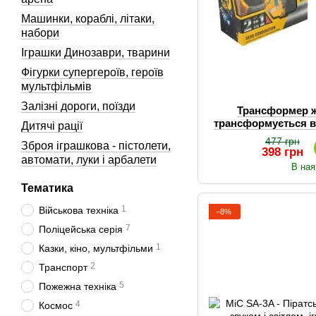
Машинки, кораблі, літаки,
набори
Іграшки Динозаври, тварини
Фігурки супергероїв, героїв
мультфільмів
Залізні дороги, поїзди
Трансформер 
трансформується в
Дитячі рації
маска тр
477 грн
Зброя іграшкова - пістолети,
398 грн
автомати, луки і арбалети
В ная
Тематика
1
Військова техніка
−8%
7
Поліцейська серія
1
Казки, кіно, мультфільми
2
Транспорт
5
Пожежна техніка
4
Космос