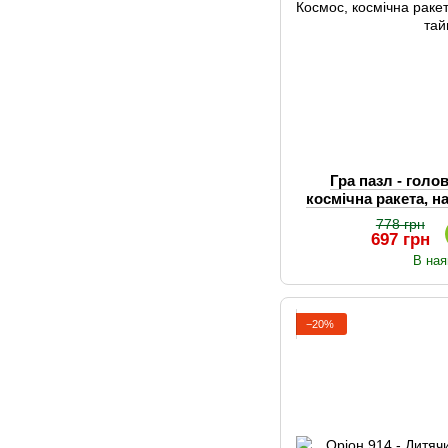
Гра пазл - гол
космічна ракета, на
та
778 грн
697 грн
В ная
−20%