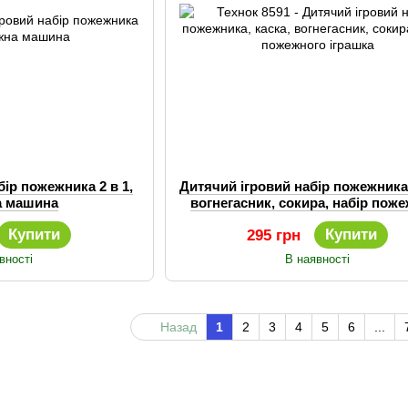
бір пожежника 2 в 1,
Дитячий ігровий набір пожежника,
а машина
вогнегасник, сокира, набір пож
іграшка
Купити
Купити
295 грн
вності
В наявності
Назад
1
2
3
4
5
6
...