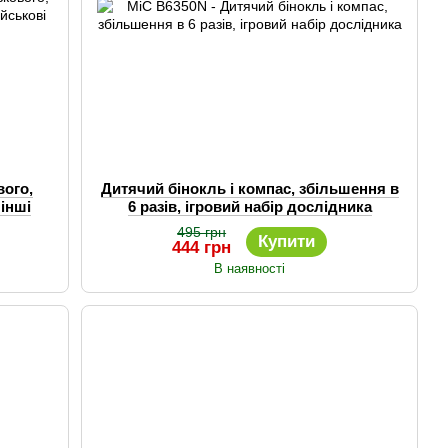
вого,
Дитячий бінокль і компас, збільшення в
 інші
6 разів, ігровий набір дослідника
495 грн
Купити
444 грн
В наявності