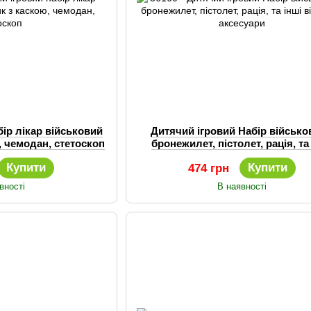
бір лікар військовий
Дитячий ігровий Набір військо
, чемодан, стетоскоп
бронежилет, пістолет, рація, та
військові аксесуари
Купити
Купити
474 грн
вності
В наявності