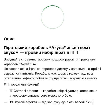
Опис
Піратський корабель “Акула” зі світлом і
звуком — ігровий набір піратів 🏴‍☠️⚓
Вирушай у справжню морську подорож разом із піратським
кораблем “Акула”! 🐋
Ця захоплююча іграшка перенесе дитину у світ хвиль, скарбів і
відважних капітанів. Корабель має форму голови акули, а
інтерактивні ефекти роблять гру ще більш яскравою і живою.
⚙️ Інтерактивні функції:
💡 Світлові ефекти — корабель підсвічується, створюючи
атмосферу справжнього морського бою.
🔊 Звукові ефекти — під час руху лунають веселі пісні,