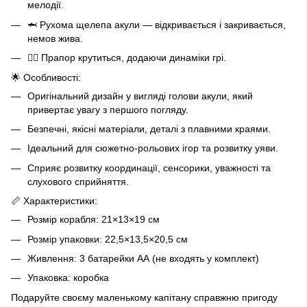
мелодії.
🦈 Рухома щелепа акули — відкривається і закривається,
немов жива.
🏴‍☠️ Прапор крутиться, додаючи динаміки грі.
🌟 Особливості:
Оригінальний дизайн у вигляді голови акули, який
привертає увагу з першого погляду.
Безпечні, якісні матеріали, деталі з плавними краями.
Ідеальний для сюжетно-рольових ігор та розвитку уяви.
Сприяє розвитку координації, сенсорики, уважності та
слухового сприйняття.
📏 Характеристики:
Розмір корабля: 21×13×19 см
Розмір упаковки: 22,5×13,5×20,5 см
Живлення: 3 батарейки АА (не входять у комплект)
Упаковка: коробка
Подаруйте своєму маленькому капітану справжню пригоду