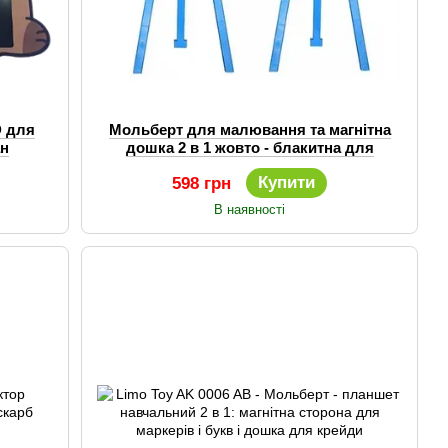
D для
Мольберт для малювання та магнітна
ан
дошка 2 в 1 жовто - блакитна для
хлопчика або дівчинки
Купити
598 грн
В наявності