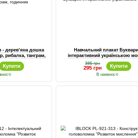
 - дерев'яна дошка
Навчальний плакат Буквар
ер, рибалка, танграм,
інтерактивний українською м
инник
385 грн
Купити
Купити
295 грн
вності
В наявності