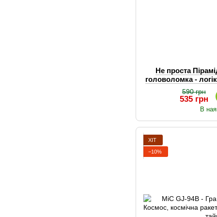
Не проста Пірам
головоломка - логік
пір
590 грн
535 грн
В ная
ХІТ
−10%