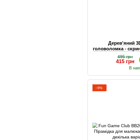
Дерев'яний 3
головоломка - скри
механічн
495 грн
415 грн
В ная
−9%