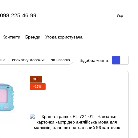
098-225-46-99
Укр
Контакти
Бренди
Угода користувача
вше
спочатку дорожчі
за назвою
Відображення:
ХІТ
−17%