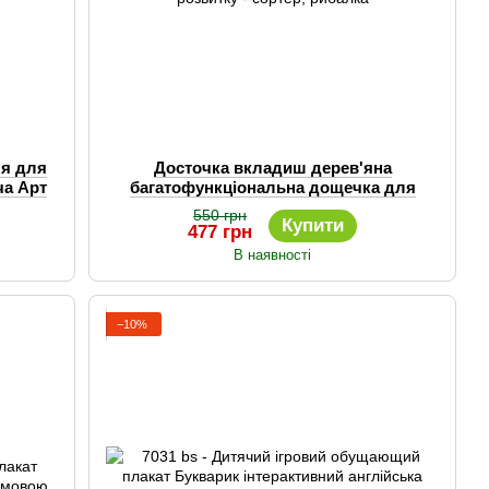
я для
Досточка вкладиш дерев'яна
ча Арт
багатофункціональна дощечка для
розвитку - сортер, рибалка
550 грн
Купити
477 грн
В наявності
−10%