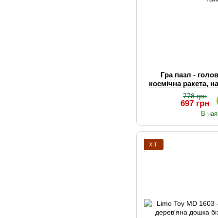
Гра пазл - гол
космічна ракета, на
та
778 грн
697 грн
В ная
ХІТ