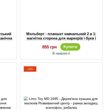
тський
Мольберт - планшет навчальний 2 в 1:
анічна
магнітна сторона для маркерів і букв і
дошка для крейди
Купити
855 грн
В наявності
−10%