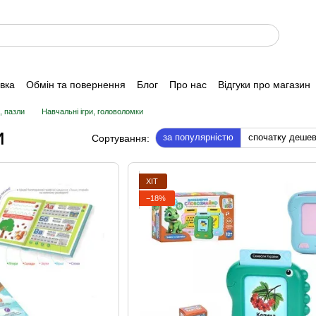
авка
Обмін та повернення
Блог
Про нас
Відгуки про магазин
и, пазли
Навчальні ігри, головоломки
и
за популярністю
спочатку деше
Сортування:
ХІТ
−18%