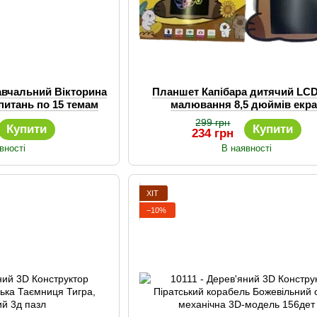
авчальний Вікторина
Планшет Капібара дитячий LC
питань по 15 темам
малювання 8,5 дюймів екр
кольоровий
299 грн
Купити
Купити
234 грн
вності
В наявності
ХІТ
−10%