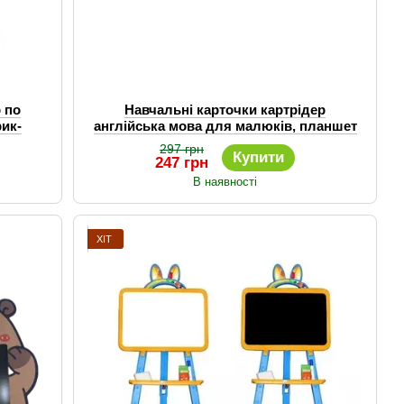
 по
Навчальні карточки картрідер
ик-
англійська мова для малюків, планшет
ьний
навчальний 96 карточок
297 грн
Купити
247 грн
В наявності
ХІТ