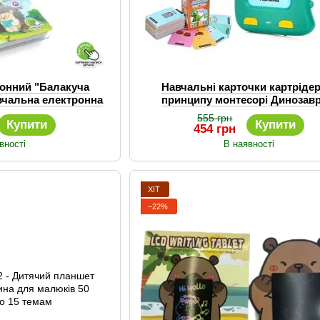
ронний "Балакуча
Навчальні карточки картрідер
авчальна електронна
принципу монтесорі Динозавр
я 1 класу
словознайко, планшет навчал
555 грн
Купити
Купити
454 грн
вності
В наявності
ХІТ
−22%