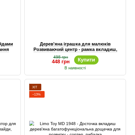
айдами
Дерев'яна іграшка для малюків
ання
Розвиваючий центр - рамка вкладиш,
ксилофон, рибалка
498 грн
Купити
448 грн
В наявності
ХІТ
−13%