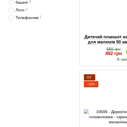
3
башня
2
Лото
1
Телефончик
Дитячий планшет н
для малюків 50 за
555 грн
492 грн
В ная
ХІТ
−16%