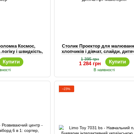
оволомка Космос,
Столик Проектор для малюванн
 логіку і швидкість,
хлопчиків і дівчат, слайди, дитя
ймер
Майстерня
1 395 грн
Купити
Купити
1 284 грн
вності
В наявності
−23%