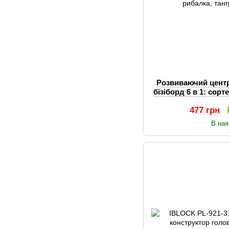
Розвиваючий центр
бізіборд 6 в 1: сорт
год
477 грн
В ная