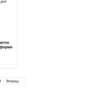
виток
 форми
9
Вперед