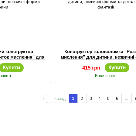
ий конструктор
Конструктор головоломка "Роз
иток мислення" для
мислення" для дитини, незвичні
ні форми тварини
та деталі для фантазії
Купити
Купити
415 грн
вності
В наявності
Назад
1
2
3
4
5
6
...