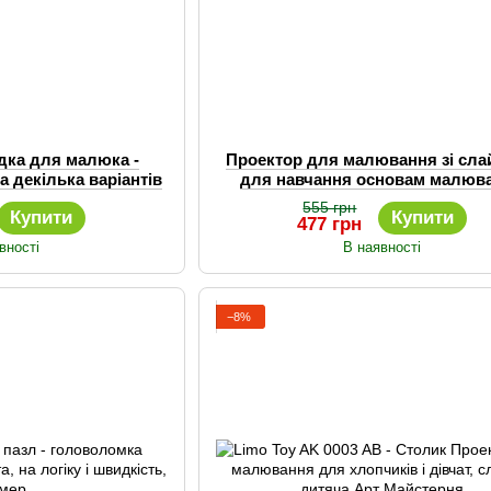
ідка для малюка -
Проектор для малювання зі сл
а декілька варіантів
для навчання основам малюв
адіми
хлопчика або дівчинки
555 грн
Купити
Купити
477 грн
вності
В наявності
−8%