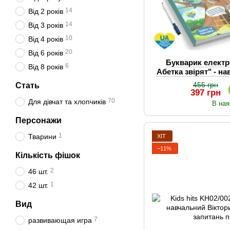
14
Від 2 років
14
Від 3 років
10
Від 4 років
20
Від 6 років
Букварик елект
6
Від 8 років
Абетка звірят" - н
книга дл
455 грн
Стать
397 грн
70
Для дівчат та хлопчиків
В ная
Персонажи
1
Тварини
ХІТ
−11%
Кількість фішок
2
46 шт.
1
42 шт.
Вид
7
развивающая игра