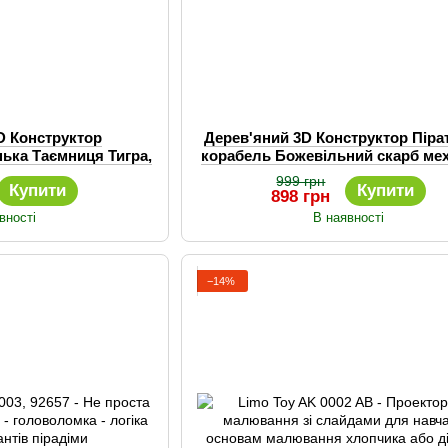
D Конструктор
Дерев'яний 3D Конструктор Піра
нька Таємниця Тигра,
корабель Божевільний скарб мех
ий 3д пазл
3D-модель 156дет
999 грн
Купити
Купити
898 грн
вності
В наявності
−14%