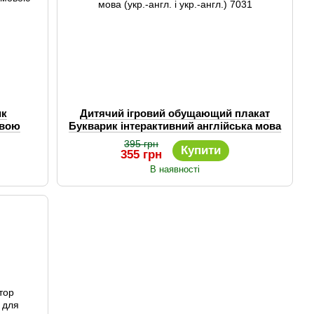
ик
Дитячий ігровий обущающий плакат
овою
Букварик інтерактивний англійська мова
(укр.-англ. і укр.-англ.) 7031
395 грн
Купити
355 грн
В наявності