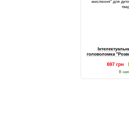
Інтелектуальн
головоломка "Розв
дитини, незвич
697 грн
В ная