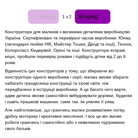
Назад
Вперед
1
з 2
Конструктори для малюків з великими деталями виробництво
Україна. Сертифіковані та перевірені часом виробники: Юніка
(легендарні лінійки НІК, Майстер Тошка, Денді та інші), Технок,
Колорпласт, Кіндервей, Оріон та інші. Конструктори яскраві,
міцні, пройшли перевірку роками і підійдуть дітям від 2 до 6
років.
Відмінність цих конструкторів у тому, що збираючи всі
конструктори одного виробника і серії, малюк зможе збирати
набагато грандіозніші конструкції та ігрові світи, ніж
передбачено в інструкції виробника. А це багато чого варте,
адже дитина зможе самостійно вибудовувати доріжки, будинки
і навіть іграшкові машинки, саме так, як уявляє її уява.
Але найголовніше, що граючись малюк розвиватиме логіку,
дрібну моторику і креативне мислення. І все це він зможе
робити граючись і самостійно або з невеликою підтримкою
своїх батьків