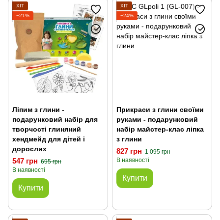
ХІТ
ХІТ
−21%
−24%
Ліпим з глини -
Прикраси з глини своїми
подарунковий набір для
руками - подарунковий
творчості глиняний
набір майстер-клас ліпка
хендмейд для дітей і
з глини
дорослих
827 грн
1 095 грн
547 грн
В наявності
695 грн
В наявності
Купити
Купити