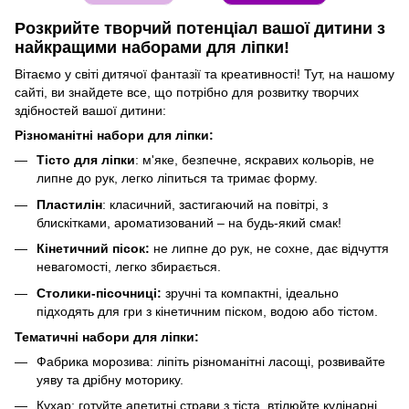
Розкрийте творчий потенціал вашої дитини з
найкращими наборами для ліпки!
Вітаємо у світі дитячої фантазії та креативності! Тут, на нашому
сайті, ви знайдете все, що потрібно для розвитку творчих
здібностей вашої дитини:
Різноманітні набори для ліпки:
Тісто для ліпки
: м'яке, безпечне, яскравих кольорів, не
липне до рук, легко ліпиться та тримає форму.
Пластилін
: класичний, застигаючий на повітрі, з
блискітками, ароматизований – на будь-який смак!
Кінетичний пісок:
не липне до рук, не сохне, дає відчуття
невагомості, легко збирається.
Столики-пісочниці:
зручні та компактні, ідеально
підходять для гри з кінетичним піском, водою або тістом.
Тематичні набори для ліпки:
Фабрика морозива: ліпіть різноманітні ласощі, розвивайте
уяву та дрібну моторику.
Кухар: готуйте апетитні страви з тіста, втілюйте кулінарні