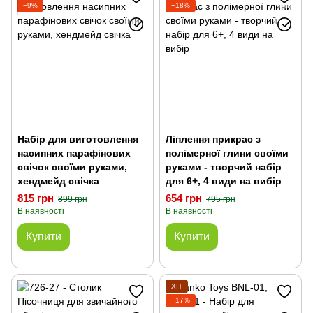
−9%
−18%
Набір для виготовлення
Ліплення прикрас з
насипних парафінових
полімерної глини своїми
свічок своїми руками,
руками - творчий набір
хендмейд свічка
для 6+, 4 види на вибір
815 грн
654 грн
899 грн
795 грн
В наявності
В наявності
Купити
Купити
ХІТ
−17%