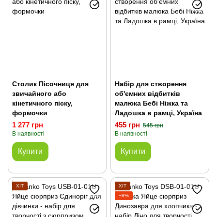
Столик Пісочниця для
Набір для створення
звичайного або
об'ємних відбитків
кінетичного піску,
малюка Бебі Ніжка та
формочки
Ладошка в рамці, Україна
1 277 грн
455 грн
545 грн
В наявності
В наявності
Купити
Купити
ХІТ
ХІТ
−8%