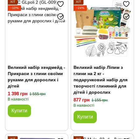
ХІТ
ХІТ
−10%
−24%
Великий набір хендмейд -
Великий набір Ліпим з
Прикраси з глини своїми
глини на 2 кг -
руками для дорослих і
подарунковий набір для
дітей
творчості глиняний для
дітей і дорослих
1 398 грн
1 555 грн
В наявності
877 грн
1 155 грн
В наявності
Купити
Купити
ХІТ
ХІТ