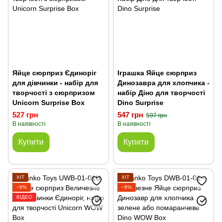
Яйце сюрприз Єдиноріг
Іграшка Яйце сюрприз
для дівчинки - набір для
Динозавра для хлопчика -
творчості з сюрпризом
набір Діно для творчості
Unicorn Surprise Box
Dino Surprise
527 грн
547 грн
597 грн
В наявності
В наявності
Купити
Купити
ХІТ
ХІТ
−9%
−8%
ВІДЕО