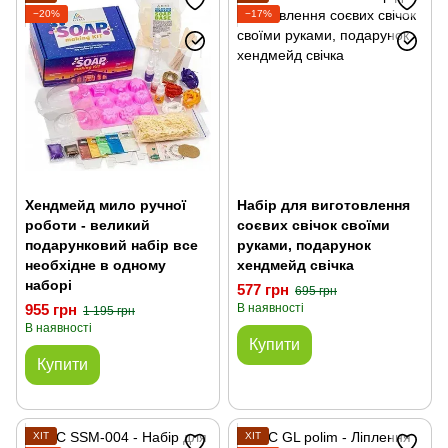
−20%
−17%
Хендмейд мило ручної
Набір для виготовлення
роботи - великий
соєвих свічок своїми
подарунковий набір все
руками, подарунок
необхідне в одному
хендмейд свічка
наборі
577 грн
695 грн
955 грн
В наявності
1 195 грн
В наявності
Купити
Купити
ХІТ
ХІТ