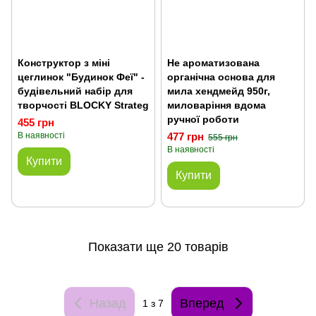
Конструктор з міні
Не ароматизована
цеглинок "Будинок Феї" -
органічна основа для
будівельний набір для
мила хендмейд 950г,
творчості BLOCKY Strateg
миловаріння вдома
ручної роботи
455 грн
В наявності
477 грн
555 грн
В наявності
Купити
Купити
Показати ще 20 товарів
Назад
Вперед
1
з 7