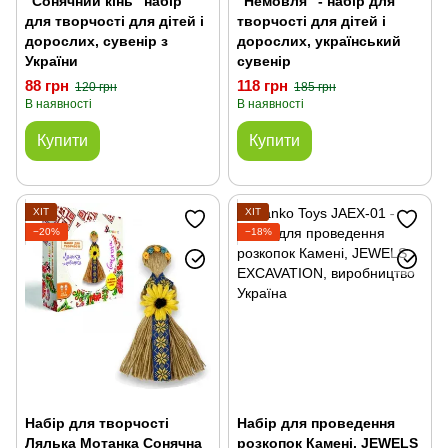
"Сонячний кінь" набір
"Немовля" - набір для
для творчості для дітей і
творчості для дітей і
дорослих, сувенір з
дорослих, український
України
сувенір
88 грн
118 грн
120 грн
185 грн
В наявності
В наявності
Купити
Купити
ХІТ
ХІТ
−20%
−18%
Набір для творчості
Набір для проведення
Лялька Мотанка Сонячна
розкопок Камені, JEWELS