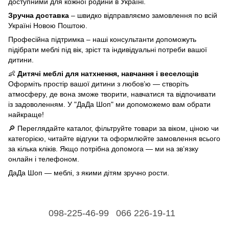
доступними для кожної родини в Україні.
Зручна доставка
– швидко відправляємо замовлення по всій
Україні Новою Поштою.
Професійна підтримка – наші консультанти допоможуть
підібрати меблі під вік, зріст та індивідуальні потреби вашої
дитини.
👶
Дитячі меблі для натхнення, навчання і веселощів
Оформіть простір вашої дитини з любов’ю — створіть
атмосферу, де вона зможе творити, навчатися та відпочивати
із задоволенням. У "ДаДа Шоп" ми допоможемо вам обрати
найкраще!
🔎 Переглядайте каталог, фільтруйте товари за віком, ціною чи
категорією, читайте відгуки та оформлюйте замовлення всього
за кілька кліків. Якщо потрібна допомога — ми на зв’язку
онлайн і телефоном.
ДаДа Шоп — меблі, з якими дітям зручно рости.
098-225-46-99
066 226-19-11