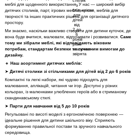
меблі для щоденного використання. У нас — широкий вибір
дитячих столиків, парт, ігрових меблів, крісел, меблів для
творчості та інших практичних рішень для організації дитячого
простору.
Ми знаємо, наскільки важливо створити для дитини куточок, де
вона буде вчитися, малювати, відпочивати і розвиватися.
Саме
тому ми зібрали меблі, які відповідають віковим
потребам, стандартам безпеки та сучасним вимогам до
дизайну.
🔸
Наш асортимент дитячих меблів:
➤
Дитячі столики зі стільчиками для дітей від 2 до 6 років
Компактні та легкі набори, які чудово підходять для
малювання, аплікацій, читання чи ігор. Доступні у різних
кольорах, із малюнками улюблених героїв або в стриманому
скандинавському стилі.
➤
Парти для навчання від 5 до 10 років
Регульовані по висоті моделі з ергономічною поверхнею —
ідеальне рішення для дитини шкільного віку. Сприяють
формуванню правильної постави та зручного навчального
середовища.