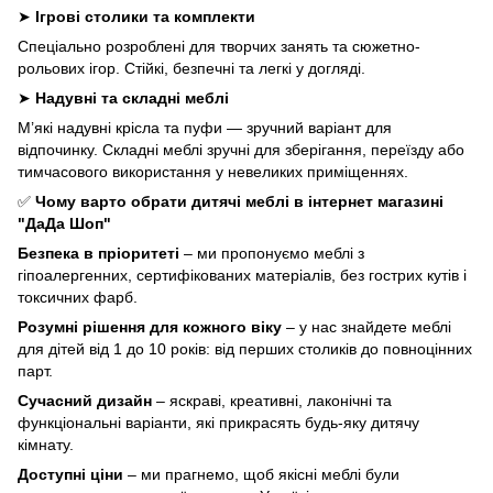
➤
Ігрові столики та комплекти
Спеціально розроблені для творчих занять та сюжетно-
рольових ігор. Стійкі, безпечні та легкі у догляді.
➤
Надувні та складні меблі
М’які надувні крісла та пуфи — зручний варіант для
відпочинку. Складні меблі зручні для зберігання, переїзду або
тимчасового використання у невеликих приміщеннях.
✅
Чому варто обрати дитячі меблі в інтернет магазині
"ДаДа Шоп"
Безпека в пріоритеті
– ми пропонуємо меблі з
гіпоалергенних, сертифікованих матеріалів, без гострих кутів і
токсичних фарб.
Розумні рішення для кожного віку
– у нас знайдете меблі
для дітей від 1 до 10 років: від перших столиків до повноцінних
парт.
Сучасний дизайн
– яскраві, креативні, лаконічні та
функціональні варіанти, які прикрасять будь-яку дитячу
кімнату.
Доступні ціни
– ми прагнемо, щоб якісні меблі були