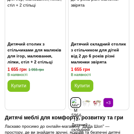
Дитячий столик з
Дитячий складний столик
стільчиками для малюків
з стільчиком для дітей
для ігор, малювання,
від 2 до 6 років різні
ліпки, стіл + 2 стільці
малюнки звірята
1 655 грн
1 655 грн
1 955 грн
В наявності
В наявності
Купити
Купити
+3
Дитячі меблі для комфорту, розвитку та гри
Ласкаво просимо до онлайн-магазину "ДаДа Шоп" —
простору, де ви знайдете зручні, яскраві та безпечні дитячі