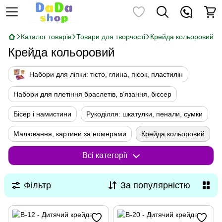
Каталог товарів
Товари для творчості
Крейда кольоровий
Крейда кольоровий
Набори для ліпки: тісто, глина, пісок, пластилін
Набори для плетіння браслетів, в’язання, біссер
Бісер і намистини
Рукоділля: шкатулки, пенали, сумки
Малювання, картини за номерами
Крейда кольоровий
Олівці, набори для малювання, пензлики, фарби, фломастери
Всі категорії
Фільтр
За популярністю