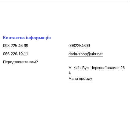
Контактна інформація
098-225-46-99
0982254699
066 226-19-11
dada-shop@ukr.net
Передзвонити вам?
М. Київ. Вул. Червоної калини 26-
а
Мапа проїзду