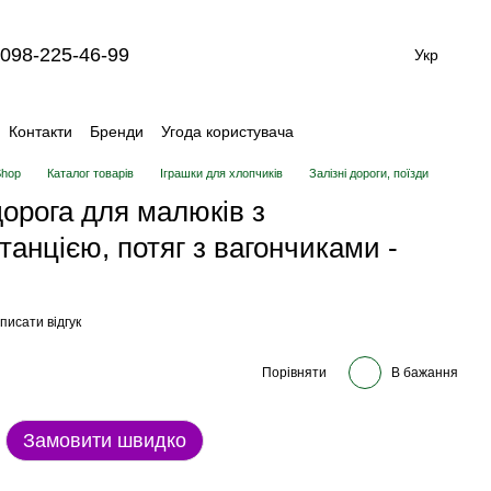
098-225-46-99
Укр
Контакти
Бренди
Угода користувача
Shop
Каталог товарів
Іграшки для хлопчиків
Залізні дороги, поїзди
орога для малюків з
танцією, потяг з вагончиками -
писати відгук
Порівняти
В бажання
Замовити швидко