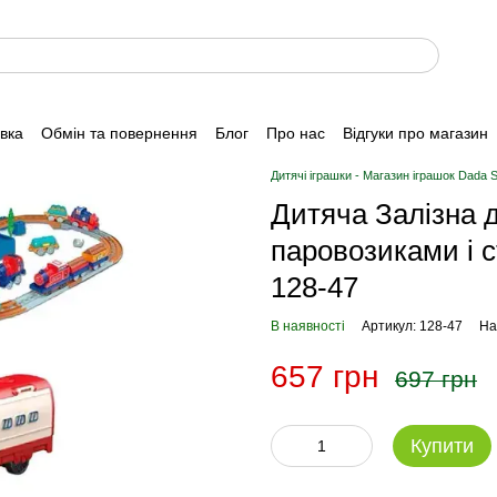
авка
Обмін та повернення
Блог
Про нас
Відгуки про магазин
Дитячі іграшки - Магазин іграшок Dada 
Дитяча Залізна д
паровозиками і с
128-47
В наявності
Артикул: 128-47
На
657 грн
697 грн
Купити