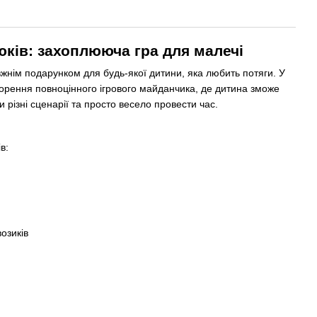
юків: захоплююча гра для малечі
жнім подарунком для будь-якої дитини, яка любить потяги. У
ворення повноцінного ігрового майданчика, де дитина зможе
и різні сценарії та просто весело провести час.
в:
озиків