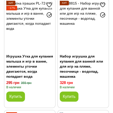
Игрушки для ванной и для купания малышей
ХИТ
ХИТ
−17%
Рыбалка детская
Игровые центры: столики, ходунки
Игрушка Утка для купания
Набор игрушка для
малыша и игр в ванне,
купания для ванной или
элементы уточки
для игр на пляже,
двигаются, когда
песочнице - водопад,
попадает вода
машинка
295 грн
328 грн
355 грн
В наличии
В наличии
Купить
Купить