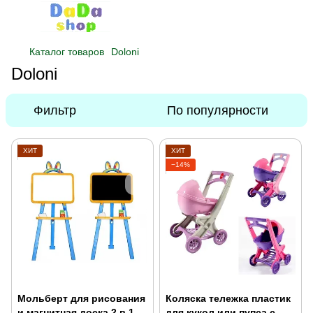
Каталог товаров
Doloni
Doloni
Фильтр
По популярности
ХИТ
ХИТ
−14%
Мольберт для рисования
Коляска тележка пластик
и магнитная доска 2 в 1
для кукол или пупса с