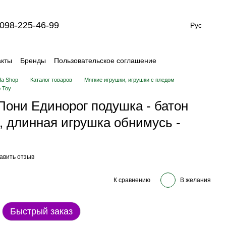
098-225-46-99
Рус
акты
Бренды
Пользовательское соглашение
da Shop
Каталог товаров
Мягкие игрушки, игрушки с пледом
 Toy
Пони Единорог подушка - батон
 длинная игрушка обнимусь -
авить отзыв
К сравнению
В желания
Быстрый заказ