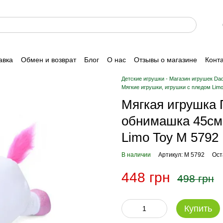
авка
Обмен и возврат
Блог
О нас
Отзывы о магазине
Конт
Детские игрушки - Магазин игрушек Da
Мягкие игрушки, игрушки с пледом Limo
Мягкая игрушка 
обнимашка 45см,
Limo Toy M 5792
В наличии
Артикул: M 5792
Ост
448 грн
498 грн
Купить