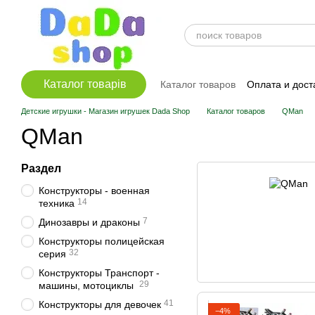
Перейти к основному контенту
Каталог товарів
Каталог товаров
Оплата и дост
Детские игрушки - Магазин игрушек Dada Shop
Каталог товаров
QMan
QMan
Раздел
Конструкторы - военная
14
техника
7
Динозавры и драконы
Конструкторы полицейская
32
серия
Конструкторы Транспорт -
29
машины, мотоциклы
41
Конструкторы для девочек
−4%