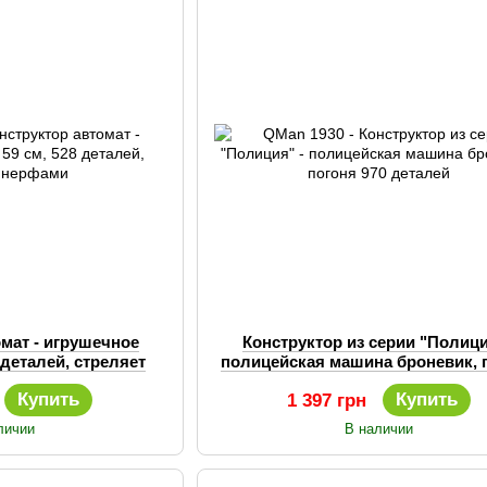
омат - игрушечное
Конструктор из серии "Полици
 деталей, стреляет
полицейская машина броневик, 
фами
970 деталей
Купить
Купить
1 397 грн
личии
В наличии