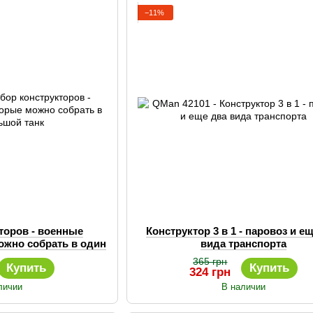
−11%
торов - военные
Конструктор 3 в 1 - паровоз и е
ожно собрать в один
вида транспорта
ой танк
365 грн
Купить
Купить
324 грн
личии
В наличии