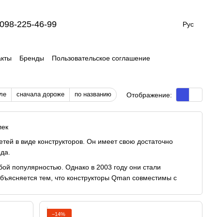
098-225-46-99
Рус
акты
Бренды
Пользовательское соглашение
ле
сначала дороже
по названию
Отображение:
лек
етей в виде конструкторов. Он имеет свою достаточно
ода.
ой популярностью. Однако в 2003 году они стали
объясняется тем, что конструкторы Qman совместимы с
доступную цену.
я детей всех возрастов. Здесь есть игрушки для девочек и
 с каретами, животные, армия, даже модели детского
−14%