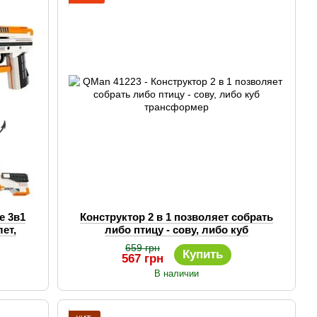
высококачественных материалов и отвечают всем
мелкую моторику, творческие способности и логическое
тний опыт в производстве конструкторов. Он предлагает
нструкторы Qman помогут вашему ребенку развиваться и
е 3в1
Конструктор 2 в 1 позволяет собрать
ет,
либо птицу - сову, либо куб
)
трансформер
659 грн
Купить
567 грн
В наличии