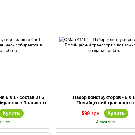
 6 в 1 - состав из 6
Набор конструкторов - 6 в 1
бирается в большого
Полийцеский транспорт с
бота
возможностью создания роб
Купить
Купить
599 грн
личии
В наличии