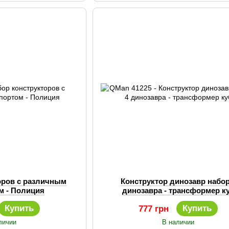
оров с различным
Конструктор динозавр набор
м - Полиция
динозавра - трансформер к
Купить
Купить
777 грн
личии
В наличии