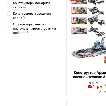
Конструкторы пожарная
12
серия
Конструкторы городская
5
серия
Оружие игрушечное -
пистолеты, автоматы, лук и
1
арбалет
Конструктор Арми
военной техники 8
корабль
895 грн
857 грн
В на