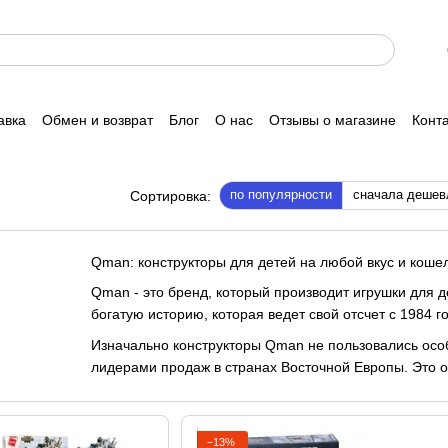
авка
Обмен и возврат
Блог
О нас
Отзывы о магазине
Конт
по популярности
сначала дешев
Сортировка:
Qman: конструкторы для детей на любой вкус и коше
Qman - это бренд, который производит игрушки для д
богатую историю, которая ведет свой отсчет с 1984 г
Изначально конструкторы Qman не пользовались особ
лидерами продаж в странах Восточной Европы. Это 
мировыми лидерами в этой области, но имеют более 
Конструкторы Qman предлагают широкий выбор тем дл
для мальчиков: полиция, пожарные, сказочные замки
−13%