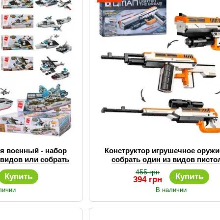
оружия.
Кроме того, конструкторы Qman изготавливаются из 
требованиям безопасности. Они помогают развивать 
мышление.
Qman: игрушки, которые радуют детей
Qman - это бренд, который имеет за плечами многоле
широкий выбор игрушек на любой вкус и кошелек. Ко
играть с удовольствием.
я военный - набор
Конструктор игрушечное оружи
 видов или собрать
собрать один из видов пистол
 со всех
автомат, ружье (273 детали
455 грн
Купить
Купить
394 грн
личии
В наличии