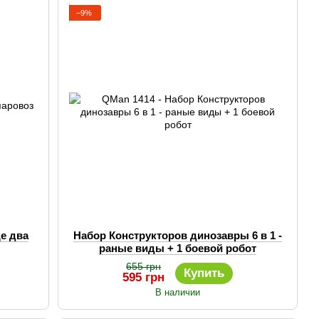
−9%
ще два
Набор Конструкторов динозавры 6 в 1 -
раные виды + 1 боевой робот
655 грн
Купить
595 грн
В наличии