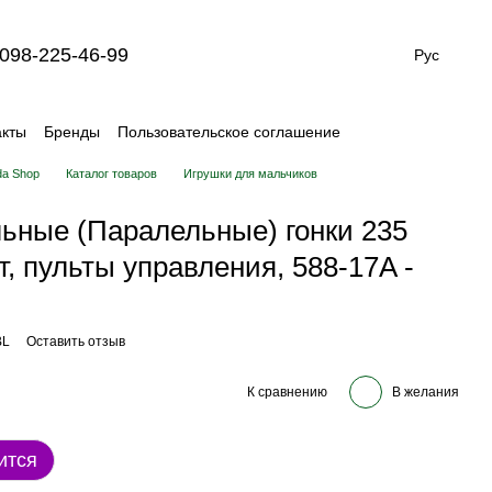
098-225-46-99
Рус
акты
Бренды
Пользовательское соглашение
da Shop
Каталог товаров
Игрушки для мальчиков
льные (Паралельные) гонки 235
, пульты управления, 588-17A -
BL
Оставить отзыв
К сравнению
В желания
ится