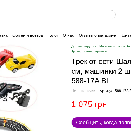
авка
Обмен и возврат
Блог
О нас
Отзывы о магазине
Конт
Детские игрушки - Магазин игрушек Da
Треки, гаражи, паркинги
Трек от сети Ша
см, машинки 2 шт
588-17A BL
Нет в наличии
Артикул: 588-17A 
1 075 грн
Сообщить, когда появ