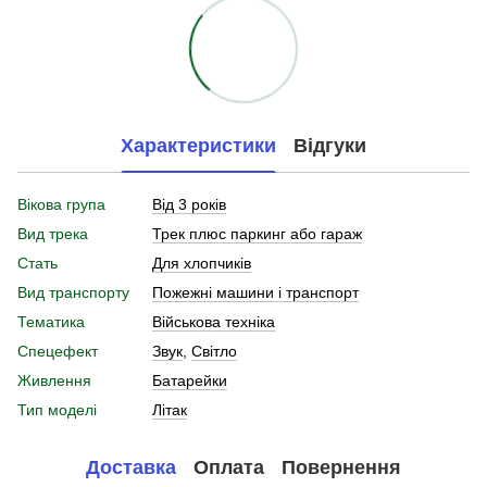
Характеристики
Відгуки
Вікова група
Від 3 років
Вид трека
Трек плюс паркинг або гараж
Стать
Для хлопчиків
Вид транспорту
Пожежні машини і транспорт
Тематика
Військова техніка
Спецефект
Звук
,
Світло
Живлення
Батарейки
Тип моделі
Літак
Доставка
Оплата
Повернення