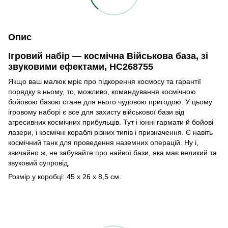
Опис
Ігровий набір — космічна Військова база, зі
звуковими ефектами, HC268755
Якщо ваш малюк мріє про підкорення космосу та гарантії
порядку в ньому, то, можливо, командування космічною
бойовою базою стане для нього чудовою пригодою. У цьому
ігровому наборі є все для захисту військової бази від
агресивних космічних прибульців. Тут і іонні гармати й бойові
лазери, і космічні кораблі різних типів і призначення. Є навіть
космічний танк для проведення наземних операцій. Ну і,
звичайно ж, не забувайте про найвої бази, яка має великий та
звуковий супровід.
Розмір у коробці: 45 х 26 х 8,5 см.