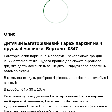
Опис
Дитячий Багаторівневий Гараж паркінг на 4
яруси, 4 машинки, Вертоліт,
0847
Багаторівневий паркінг на 4 поверхи – захоплююча гра для
юних автолюбителів. Чудова іграшка для сюжетно-рольової
гри, яка дасть можливість вашій дитині відчути себе справжнім
автомобілістом.
В комплект входить розбірної 4-рівневий паркінг, 4 автомобіля і
вертоліт.
В коробці: 64 х 39 х 13см
Ви можете купити
Дитячий Багаторівневий Гараж паркінг
на 4 яруси, 4 машинки, Вертоліт,
0847
, замовити
відправлення Новою Поштою, оформити самовивіз (магазин в
Києві, на Троєщині) або кур'єрську доставку.