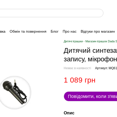
авка
Обмін та повернення
Блог
Про нас
Відгуки про магазин
Дитячі іграшки - Магазин іграшок Dada 
Дитячий синтезат
запису, мікрофон,
Немає в наявності
Артикул: MQ611
1 089 грн
Повідомити, коли з'яв
Опис