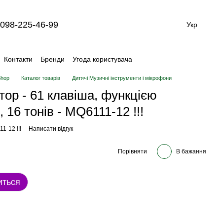
098-225-46-99
Укр
Контакти
Бренди
Угода користувача
Shop
Каталог товарів
Дитячі Музичні інструменти і мікрофони
ор - 61 клавіша, функцією
 16 тонів - MQ6111-12 !!!
1-12 !!!
Написати відгук
Порівняти
В бажання
иться