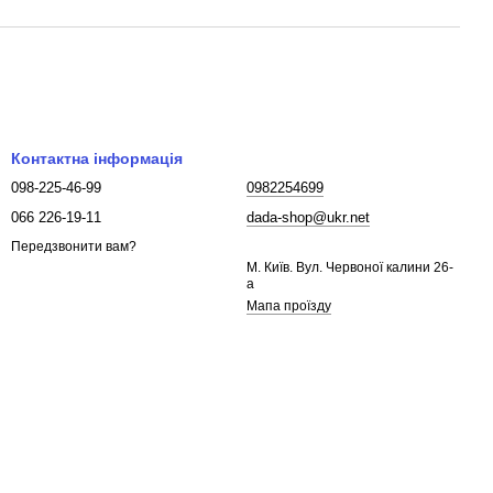
Контактна інформація
098-225-46-99
0982254699
066 226-19-11
dada-shop@ukr.net
Передзвонити вам?
М. Київ. Вул. Червоної калини 26-
а
Мапа проїзду