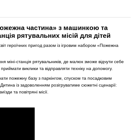
«Пожежна частина» з машинкою та
нція рятувальних місій для дітей
віт героїчних пригод разом із ігровим набором «Пожежна
жня міні-станція рятувальників, де малюк зможе відчути себе
приймати виклики та відправляти техніку на допомогу.
рати пожежну базу з паркінгом, спуском та посадковим
Дитина із задоволенням розігруватиме сюжетні сценарії:
иїзди та повітряні місії.