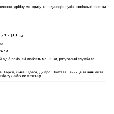
слення, дрібну моторику, координацію рухів і соціальні навички
 × 7 × 15,5 см
см
24 см
 від 3 років, які люблять машинки, рятувальні служби та
їв, Харків, Львів, Одеса, Дніпро, Полтава, Вінниця та інші міста.
відгук або коментар