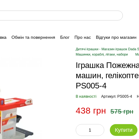
авка
Обмін та повернення
Блог
Про нас
Відгуки про магазин
Дитячі іграшки - Магазин іграшок Dada 
Машинки, кораблі, літаки, набори
Ма
Іграшка Пожежна
машин, гелікопт
PS005-4
В наявності
Артикул: PS005-4
Н
438 грн
575 грн
Купити