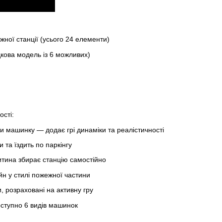
ної станції (усього 24 елементи)
кова модель із 6 можливих)
ості:
и машинку — додає грі динаміки та реалістичності
 та їздить по паркінгу
тина збирає станцію самостійно
н у стилі пожежної частини
и, розраховані на активну гру
оступно 6 видів машинок