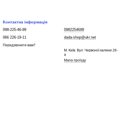
Контактна інформація
098-225-46-99
0982254699
066 226-19-11
dada-shop@ukr.net
Передзвонити вам?
М. Київ. Вул. Червоної калини 26-
а
Мапа проїзду