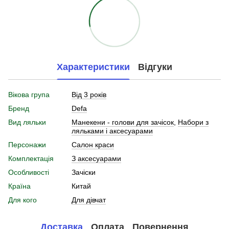
Характеристики
Відгуки
Вікова група
Від 3 років
Бренд
Defa
Вид ляльки
Манекени - голови для зачісок
,
Набори з
ляльками і аксесуарами
Персонажи
Салон краси
Комплектація
З аксесуарами
Особливості
Зачіски
Країна
Китай
Для кого
Для дівчат
Доставка
Оплата
Повернення