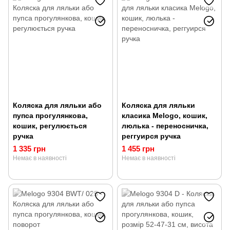
Коляска для ляльки або
Коляска для ляльки
пупса прогулянкова,
класика Melogo, кошик,
кошик, регулюється
люлька - переносничка,
ручка
реггуирся ручка
1 335 грн
1 455 грн
Немає в наявності
Немає в наявності