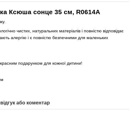
ька Ксюша
сонце
35 см,
R0614A
ку.
логічно чистих, натуральних матеріалів і повністю відповідає
ають алергію і є повністю безпечними для маленьких
красним подарунком для кожної дитини!
см
відгук або коментар