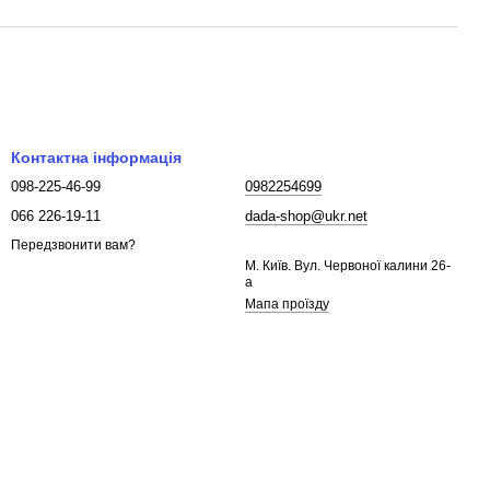
Контактна інформація
098-225-46-99
0982254699
066 226-19-11
dada-shop@ukr.net
Передзвонити вам?
М. Київ. Вул. Червоної калини 26-
а
Мапа проїзду