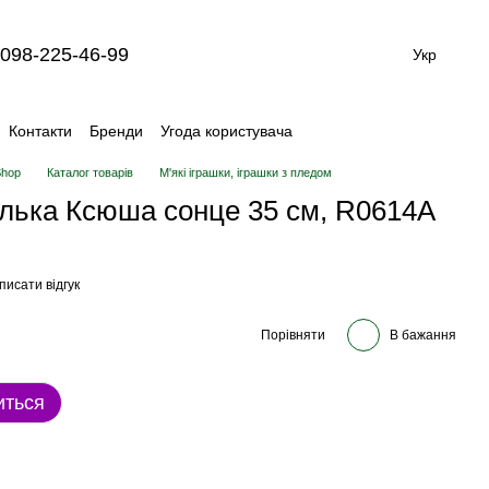
098-225-46-99
Укр
Контакти
Бренди
Угода користувача
Shop
Каталог товарів
М'які іграшки, іграшки з пледом
ялька Ксюша сонце 35 см, R0614A
писати відгук
Порівняти
В бажання
иться