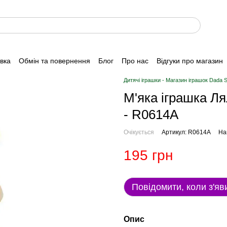
авка
Обмін та повернення
Блог
Про нас
Відгуки про магазин
Дитячі іграшки - Магазин іграшок Dada 
М'яка іграшка Л
- R0614A
Очікується
Артикул: R0614A
На
195 грн
Повідомити, коли з'яв
Опис