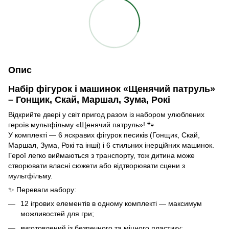
Опис
Набір фігурок і машинок «Щенячий патруль»
– Гонщик, Скай, Маршал, Зума, Рокі
Відкрийте двері у світ пригод разом із набором улюблених
героїв мультфільму «Щенячий патруль»! 🐾
У комплекті — 6 яскравих фігурок песиків (Гонщик, Скай,
Маршал, Зума, Рокі та інші) і 6 стильних інерційних машинок.
Герої легко виймаються з транспорту, тож дитина може
створювати власні сюжети або відтворювати сцени з
мультфільму.
✨ Переваги набору:
12 ігрових елементів в одному комплекті — максимум
можливостей для гри;
виготовлений із безпечного та міцного пластику;