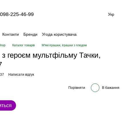
098-225-46-99
Укр
Контакти
Бренди
Угода користувача
Shop
Каталог товарів
М'які іграшки, іграшки з пледом
з героєм мультфільму Тачки,
7
137
Написати відгук
Порівняти
В бажання
иться