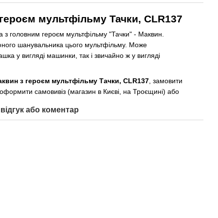
героєм мультфільму Тачки, CLR137
 з головним героєм мультфільму "Тачки" - Маквин.
юного шанувальника цього мультфільму. Може
ашка у вигляді машинки, так і звичайно ж у вигляді
квин з героєм мультфільму Тачки, CLR137
, замовити
формити самовивіз (магазин в Києві, на Троєщині) або
відгук або коментар