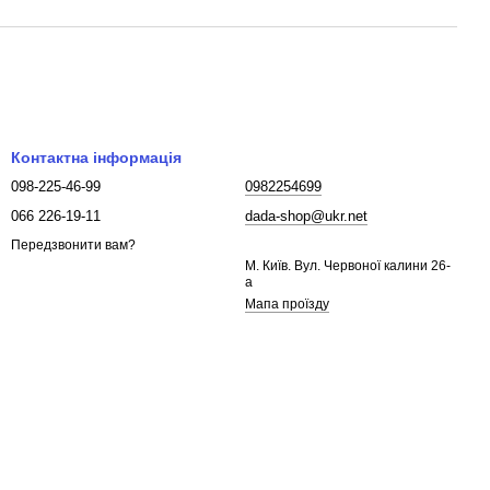
Контактна інформація
098-225-46-99
0982254699
066 226-19-11
dada-shop@ukr.net
Передзвонити вам?
М. Київ. Вул. Червоної калини 26-
а
Мапа проїзду