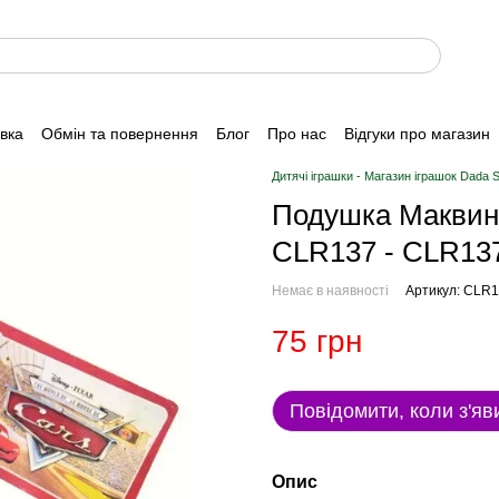
авка
Обмін та повернення
Блог
Про нас
Відгуки про магазин
Дитячі іграшки - Магазин іграшок Dada 
Подушка Маквин 
CLR137 - CLR13
Немає в наявності
Артикул: CLR
75 грн
Повідомити, коли з'яв
Опис