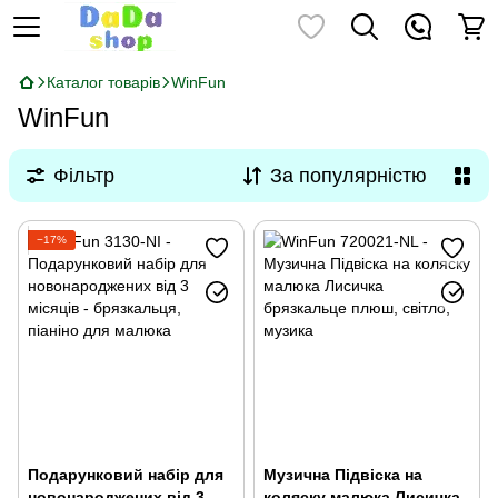
Каталог товарів
WinFun
WinFun
Фільтр
За популярністю
−17%
Подарунковий набір для
Музична Підвіска на
новонароджених від 3
коляску малюка Лисичка