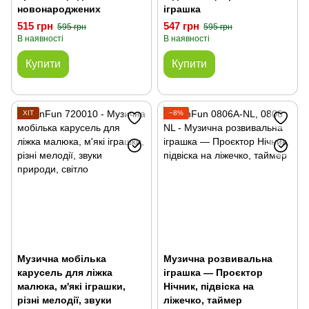
новонароджених
іграшка
515 грн
547 грн
595 грн
595 грн
В наявності
В наявності
Купити
Купити
ХІТ
−8%
Музична мобілька
Музична розвивальна
карусель для ліжка
іграшка — Проєктор
малюка, м'які іграшки,
Нічник, підвіска на
різні мелодії, звуки
ліжечко, таймер