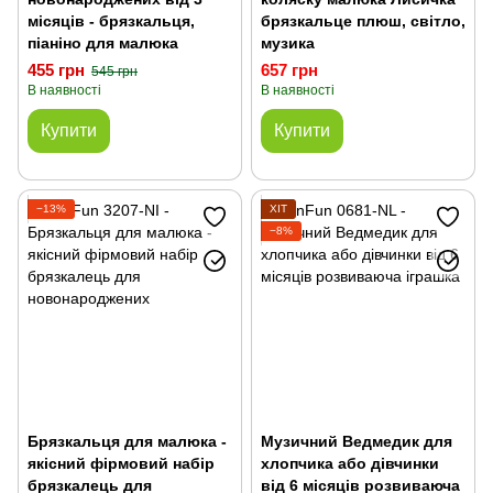
місяців - брязкальця,
брязкальце плюш, світло,
піаніно для малюка
музика
455 грн
657 грн
545 грн
В наявності
В наявності
Купити
Купити
−13%
ХІТ
−8%
Брязкальця для малюка -
Музичний Ведмедик для
якісний фірмовий набір
хлопчика або дівчинки
брязкалець для
від 6 місяців розвиваюча