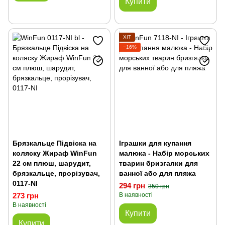
Купити
ХІТ
−16%
Брязкальце Підвіска на
Іграшки для купання
коляску Жираф WinFun
малюка - Набір морських
22 см плюш, шарудит,
тварин бризгалки для
брязкальце, прорізувач,
ванної або для пляжа
0117-NI
294 грн
350 грн
273 грн
В наявності
В наявності
Купити
Купити