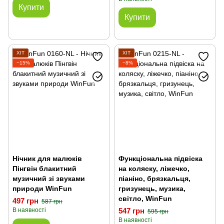
Купити
Купити
ХІТ
ХІТ
−15%
−8%
Нічник для малюків
Функціональна підвіска
Пінгвін блакитний
на коляску, ліжечко,
музичний зі звуками
піаніно, брязкальця,
природи WinFun
гризунець, музика,
світло, WinFun
497 грн
587 грн
В наявності
547 грн
595 грн
В наявності